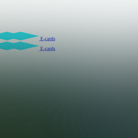
E-cards
E-cards