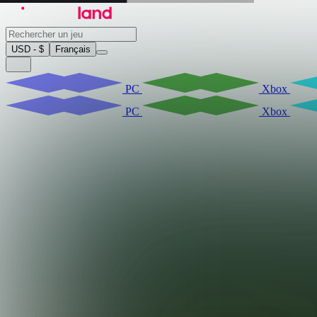
USD - $
Français
PC
Xbox
PC
Xbox