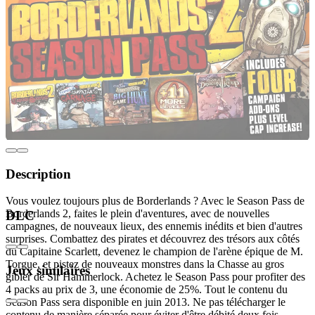
Description
Vous voulez toujours plus de Borderlands ? Avec le Season Pass de
Borderlands 2, faites le plein d'aventures, avec de nouvelles
DLC
campagnes, de nouveaux lieux, des ennemis inédits et bien d'autres
surprises. Combattez des pirates et découvrez des trésors aux côtés
du Capitaine Scarlett, devenez le champion de l'arène épique de M.
Torgue, et pistez de nouveaux monstres dans la Chasse au gros
Jeux similaires
gibier de Sir Hammerlock. Achetez le Season Pass pour profiter des
4 packs au prix de 3, une économie de 25%. Tout le contenu du
Season Pass sera disponible en juin 2013. Ne pas télécharger le
contenu de manière séparée pour éviter d'être débité deux fois.