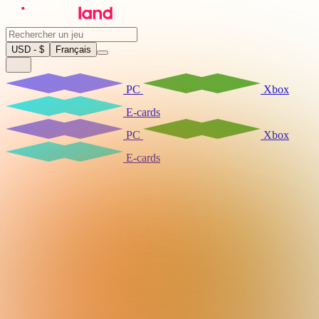
USD - $
Français
PC
Xbox
E-cards
PC
Xbox
E-cards