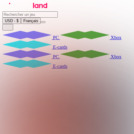
USD - $
Français
PC
Xbox
E-cards
PC
Xbox
E-cards