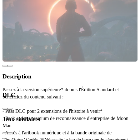
Description
Passez à la version supérieure* depuis l'Édition Standard et
DLC
bénéficiez du contenu suivant :
- Pass DLC pour 2 extensions de l'histoire à venir*
- Pack cadeau premium de reconnaissance d'entreprise de Moon
Jeux similaires
Man
- Accès à l'artbook numérique et à la bande originale de
The Outer Worlds 2*Nécessite le jeu de base vendu séparément.