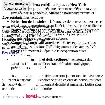
Acheter maintenant
Explorez des lieux emblématiques de New York
–
Parcourez des parties méticuleusement recréées de la ville
Ajouter au panier
ravagée par la pandémie, offrant de nouveaux terrains et
opportunités tactiques.
Activation
Extension de l'histoire
– Découvrez de nouvelles menaces et
missions qui approfondissent le récit de survie et de résilience.
detail.Checking region availability
Nouvelles armes et équipements
– Équipez-vous avec des
Cette édition est distribuée pour activation dans certains pays.
armes de pointe et du matériel puissant pour prendre
Chargement de la liste des pays...
l'avantage face à des menaces accrues.
Livraison numérique instantanée
Gameplay coopératif amélioré
– Faites équipe avec des
Support client réactif
amis dans des missions PvE exigeantes et des arènes PvP
Paiement sécurisé
rapides qui mettent à l'épreuve la coopération et les
Powered by
compétences.
Missions exclusives et défis tactiques
– Affrontez des
missions innovantes nécessitant réflexion stratégique,
précision et adaptabilité.
Ce pack DLC est incontournable pour tout joueur de The Division 2
cherchant à enrichir son expérience et à explorer de nouvelles voies
de combat dans un décor richement détaillé et immersif. Luttez pour
reprendre la ville et rétablir l'ordre.
certains textes ont été traduits automatiquement.