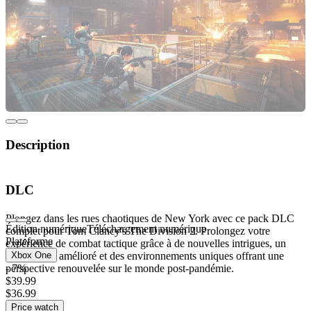
Description
Pack de DLC New York pour Tom Clancy's The
DLC
Division 2
Plongez dans les rues chaotiques de New York avec ce pack DLC
Édition numérique
Téléchargement numérique
complet pour Tom Clancy's The Division 2. Prolongez votre
Plateforme
expérience de combat tactique grâce à de nouvelles intrigues, un
équipement amélioré et des environnements uniques offrant une
Xbox One
perspective renouvelée sur le monde post-pandémie.
- 7%
$39.99
$36.99
Caractéristiques principales :
Price watch