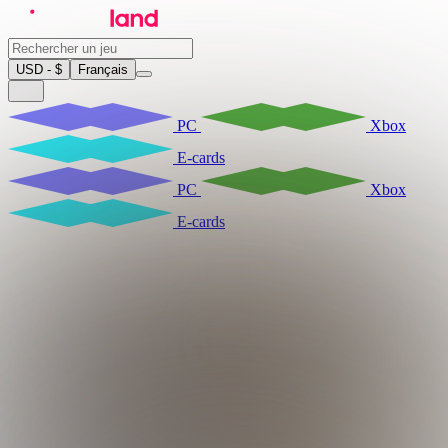
USD - $
Français
PC
Xbox
E-cards
PC
Xbox
E-cards