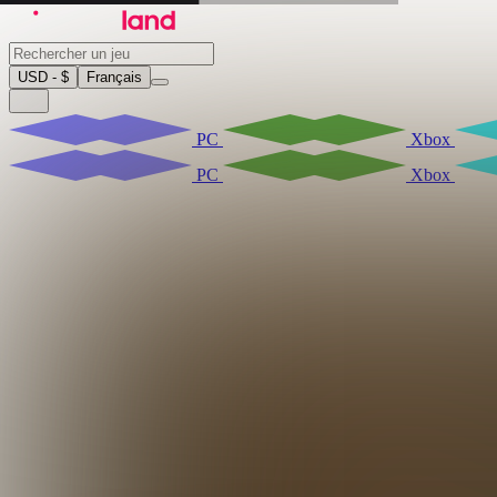
USD - $
Français
PC
Xbox
PC
Xbox