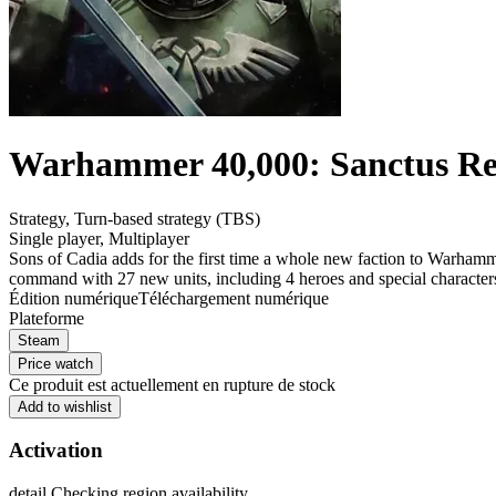
Warhammer 40,000: Sanctus Rea
Strategy
,
Turn-based strategy (TBS)
Single player
,
Multiplayer
Sons of Cadia adds for the first time a whole new faction to Warham
command with 27 new units, including 4 heroes and special character
Édition numérique
Téléchargement numérique
Plateforme
Steam
Price watch
Ce produit est actuellement en rupture de stock
Add to wishlist
Activation
detail.Checking region availability