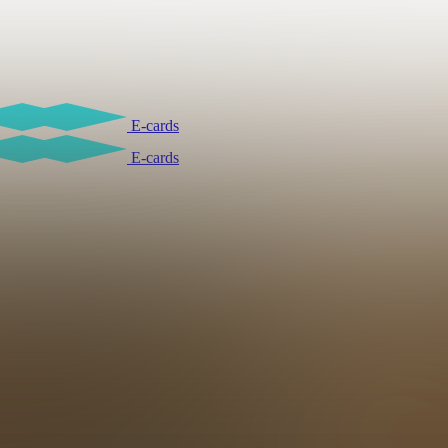
E-cards
E-cards