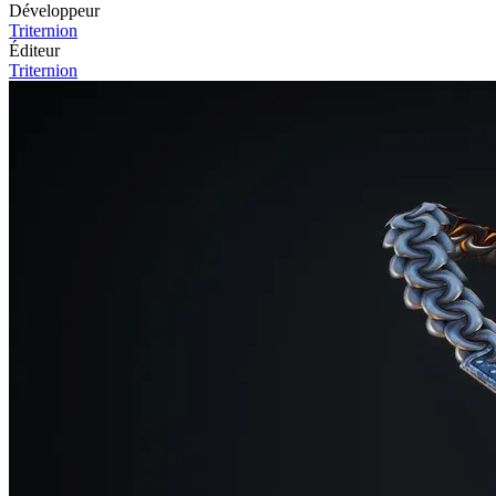
Développeur
Triternion
Éditeur
Triternion