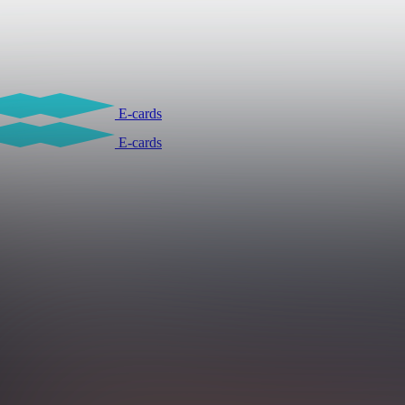
E-cards
E-cards