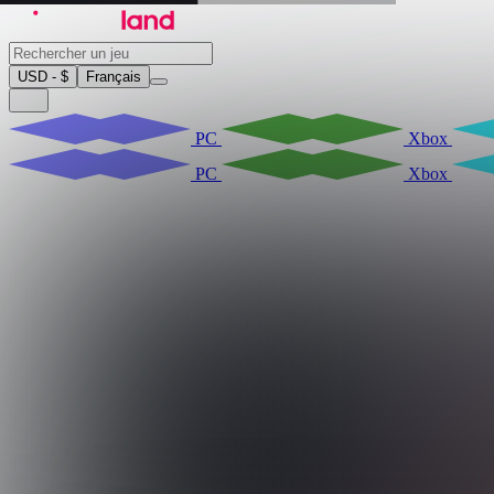
USD - $
Français
PC
Xbox
PC
Xbox