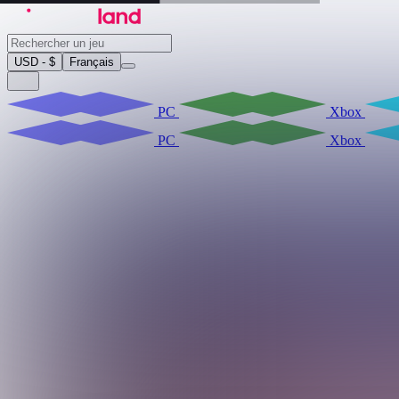
USD - $
Français
PC
Xbox
PC
Xbox