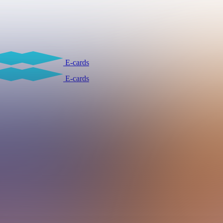
E-cards
E-cards