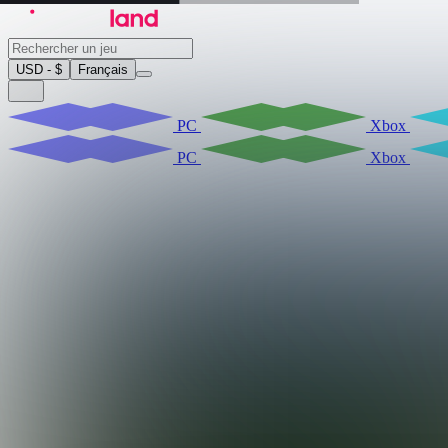
USD - $
Français
PC
Xbox
PC
Xbox