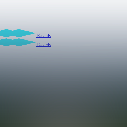
E-cards
E-cards