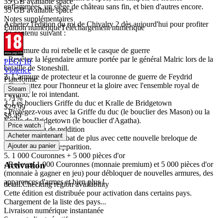
35 GB available space
enflammées, un siège de château sans fin, et bien d'autres encore.
35 GB available space
Notes supplémentaires
Achetez l'édition du roi de Chivalry 2 dès aujourd'hui pour profiter
Édition numérique
Téléchargement numérique
du contenu suivant :
1. L'armure du roi rebelle et le casque de guerre
- Revêtez la légendaire armure portée par le général Malric lors de la
PEGI 18
bataille de Stoneshill.
Violence
2. L'armure de protecteur et la couronne de guerre de Feydrid
Plateforme
- Combattez pour l'honneur et la gloire avec l'ensemble royal de
Steam
Feydrid, le roi intendant.
- 71%
3. Les boucliers Griffe du duc et Kralle de Bridgetown
$29.99
- Protégez-vous avec la Griffe du duc (le bouclier des Mason) ou la
$8.49
Kralle de Bridgetown (le bouclier d'Agatha).
Price watch
4. Le drapeau de reddition
Acheter maintenant
- Survivez à un combat de plus avec cette nouvelle breloque de
Ajouter au panier
votre inventaire d'apparition.
5. 1 000 Couronnes + 5 000 pièces d'or
Activation
- Recevez 1 000 Couronnes (monnaie premium) et 5 000 pièces d'or
(monnaie à gagner en jeu) pour débloquer de nouvelles armures, des
apparences d'armes et bien plus !
detail.Checking region availability
Cette édition est distribuée pour activation dans certains pays.
Chargement de la liste des pays...
Livraison numérique instantanée