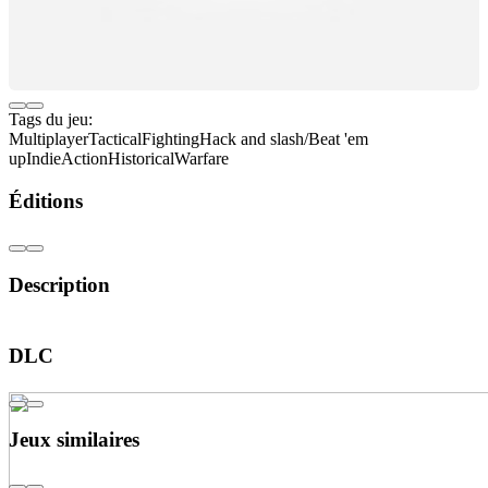
Tags du jeu:
Multiplayer
Tactical
Fighting
Hack and slash/Beat 'em
up
Indie
Action
Historical
Warfare
Éditions
Description
#label_kings_edition
DLC
Jeux similaires