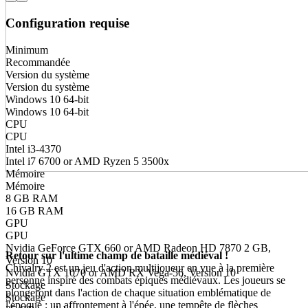
Configuration requise
Minimum
Recommandée
Version du système
Version du système
Windows 10 64-bit
Windows 10 64-bit
CPU
CPU
Intel i3-4370
Intel i7 6700 or AMD Ryzen 5 3500x
Mémoire
Mémoire
8 GB RAM
16 GB RAM
GPU
À propos du jeu
GPU
Nvidia GeForce GTX 660 or AMD Radeon HD 7870 2 GB,
Retour sur l'ultime champ de bataille médiéval !
Version 10
Chivalry 2 est un jeu d'action multijoueur en vue à la première
Nvidia GTX 1070 or AMD RX Vega-56, Version 10
personne inspiré des combats épiques médiévaux. Les joueurs se
Stockage
plongeront dans l'action de chaque situation emblématique de
Stockage
l'époque : un affrontement à l'épée, une tempête de flèches