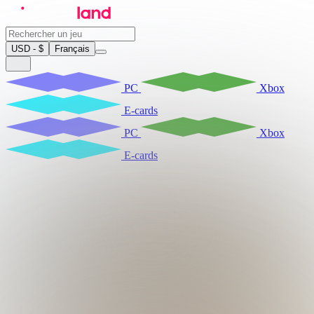
USD - $
Français
PC
Xbox
E-cards
PC
Xbox
E-cards