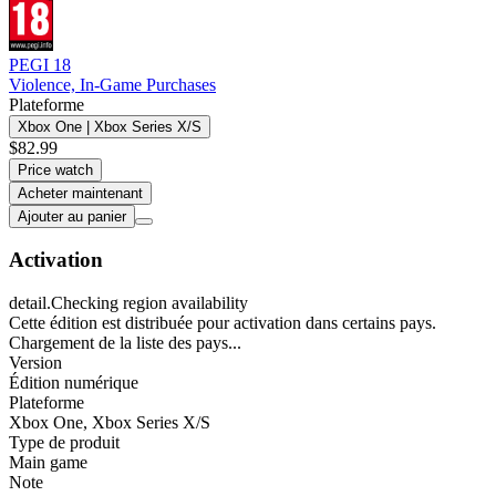
PEGI 18
Violence, In-Game Purchases
Plateforme
Xbox One | Xbox Series X/S
$82.99
Price watch
Acheter maintenant
Ajouter au panier
Activation
detail.Checking region availability
Cette édition est distribuée pour activation dans certains pays.
Chargement de la liste des pays...
Version
Édition numérique
Plateforme
Xbox One
,
Xbox Series X/S
Type de produit
Main game
Note