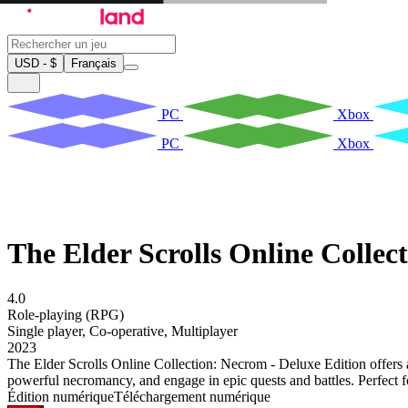
USD - $
Français
PC
Xbox
PC
Xbox
The Elder Scrolls Online Collec
4.0
Role-playing (RPG)
Single player
,
Co-operative
,
Multiplayer
2023
The Elder Scrolls Online Collection: Necrom - Deluxe Edition offer
powerful necromancy, and engage in epic quests and battles. Perfect 
Édition numérique
Téléchargement numérique