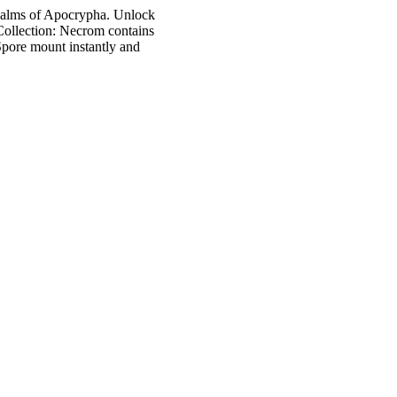
realms of Apocrypha. Unlock
 Collection: Necrom contains
Spore mount instantly and