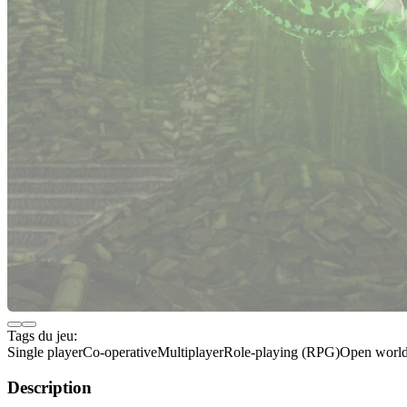
Tags du jeu:
Single player
Co-operative
Multiplayer
Role-playing (RPG)
Open worl
Description