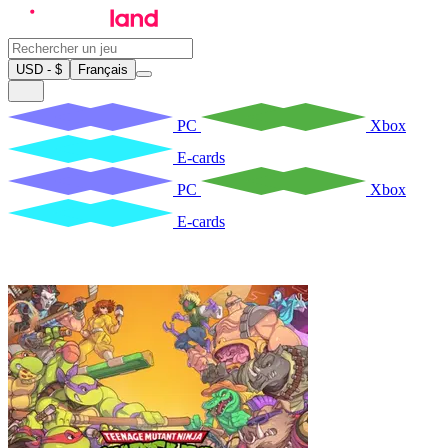
USD - $
Français
PC
Xbox
E-cards
PC
Xbox
E-cards