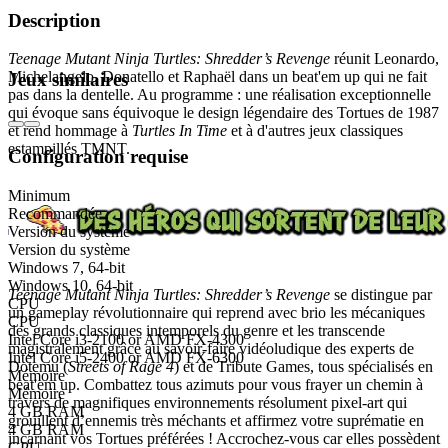
Description
Teenage Mutant Ninja Turtles: Shredder’s Revenge
réunit Leonardo,
Michelangelo, Donatello et Raphaël dans un beat'em up qui ne fait
Jeux similaires
pas dans la dentelle. Au programme : une réalisation exceptionnelle
qui évoque sans équivoque le design légendaire des Tortues de 1987
et rend hommage à
Turtles In Time
et à d'autres jeux classiques
estampillés TMNT.
Configuration requise
Minimum
Recommandée
Version du système
Version du système
Windows 7, 64-bit
Windows 10, 64-bit
Teenage Mutant Ninja Turtles: Shredder’s Revenge
se distingue par
CPU
un gameplay révolutionnaire qui reprend avec brio les mécaniques
CPU
des grands classiques intemporels du genre et les transcende
Intel Core i3-2100 or AMD FX-4300
magistralement grâce au savoir-faire vidéoludique des experts de
Intel Core i5-2400 or AMD FX-6300
Dotemu (
Streets of Rage 4
) et de Tribute Games, tous spécialisés en
Mémoire
beat'em up. Combattez tous azimuts pour vous frayer un chemin à
Mémoire
travers de magnifiques environnements résolument pixel-art qui
4 GB RAM
grouillent d’ennemis très méchants et affirmez votre suprématie en
4 GB RAM
incarnant vos Tortues préférées ! Accrochez-vous car elles possèdent
GPU