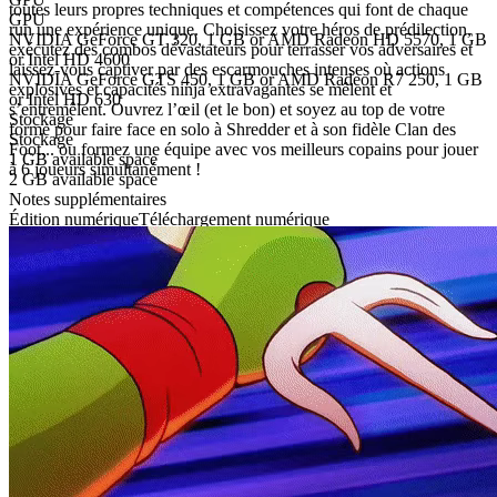
toutes leurs propres techniques et compétences qui font de chaque
GPU
run une expérience unique. Choisissez votre héros de prédilection,
NVIDIA GeForce GT 320, 1 GB or AMD Radeon HD 5570, 1 GB
exécutez des combos dévastateurs pour terrasser vos adversaires et
or Intel HD 4600
laissez-vous captiver par des escarmouches intenses où actions
NVIDIA GeForce GTS 450, 1 GB or AMD Radeon R7 250, 1 GB
explosives et capacités ninja extravagantes se mêlent et
or Intel HD 630
s’entremêlent. Ouvrez l’œil (et le bon) et soyez au top de votre
Stockage
forme pour faire face en solo à Shredder et à son fidèle Clan des
Stockage
Foot... ou formez une équipe avec vos meilleurs copains pour jouer
1 GB available space
à 6 joueurs simultanément !
2 GB available space
Notes supplémentaires
Édition numérique
Téléchargement numérique
PEGI 12
Plateforme
Steam
Price watch
Ce produit est actuellement en rupture de stock
Add to wishlist
Activation
detail.Checking region availability