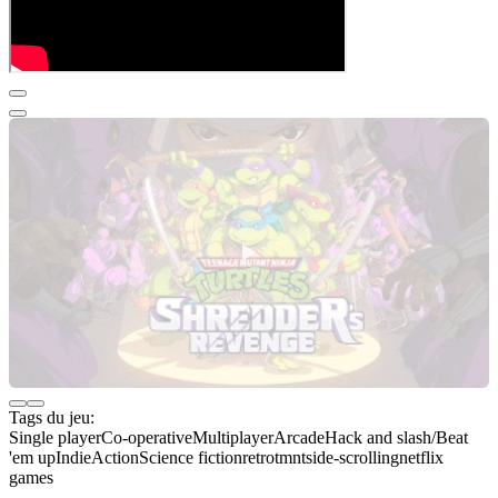
Tags du jeu:
Single player
Co-operative
Multiplayer
Arcade
Hack and slash/Beat
'em up
Indie
Action
Science fiction
retro
tmnt
side-scrolling
netflix
games