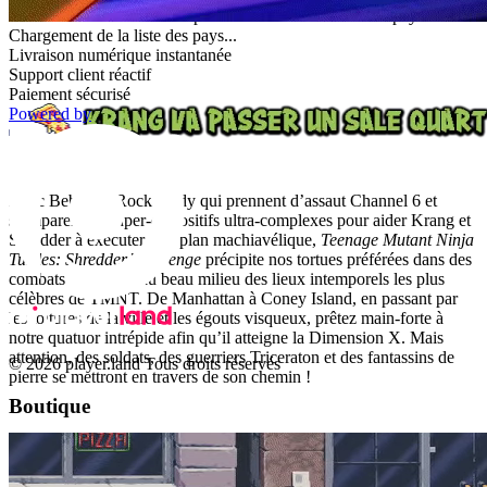
Cette édition est distribuée pour activation dans certains pays.
Chargement de la liste des pays...
Livraison numérique instantanée
Support client réactif
Paiement sécurisé
Powered by
Avec Bebop et Rocksteady qui prennent d’assaut Channel 6 et
s’emparent de super-dispositifs ultra-complexes pour aider Krang et
Shredder à exécuter leur plan machiavélique,
Teenage Mutant Ninja
Turtles: Shredder’s Revenge
précipite nos tortues préférées dans des
combats farouches au beau milieu des lieux intemporels les plus
célèbres de TMNT. De Manhattan à Coney Island, en passant par
les toitures de la ville et les égouts visqueux, prêtez main-forte à
notre quatuor intrépide afin qu’il atteigne la Dimension X. Mais
attention, des soldats, des guerriers Triceraton et des fantassins de
© 2026 player.land Tous droits réservés
pierre se mettront en travers de son chemin !
Boutique
PC
X-Box