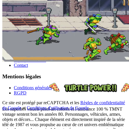
e-cartes
Aide
Support
FAQ
Moyens de paiement
Entreprise
Blog
À propos de nous
Contact
Mentions légales
Conditions générales
RGPD
Ce site est protégé par reCAPTCHA et les
Règles de confidentialité
de Google
et
Conditions d'utilisation de Google
.
Les superbes visuels pixel-art colorés et l’ambiance 100 % TMNT
vintage sentent bon les années 80. Personnages, véhicules, armes,
objets et décors... Chaque élément est directement inspiré de la série
télé de 1987 et vous propulse au cœur de cet univers emblématique