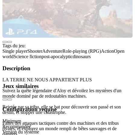
Tags du jeu:
Single player
Shooter
Adventure
Role-playing (RPG)
Action
Open
world
Science fiction
post-apocalyptic
dinosaurs
Description
LA TERRE NE NOUS APPARTIENT PLUS
Jeux similaires
Suivez la quête légendaire d'Aloy et dévoilez les mystères d'un
monde dominé par de redoutables machines.
Rejetée par sa tribu, elle se bat pour découvrir son passé et son
Configuration requise
destin, et stopper une catastrophe.
Minimum
Faites des attaques tactiques contre des machines et des tribus
Recommandée
rivales, et explorez un monde rempli de bêtes sauvages et de
Version du système
dangers.