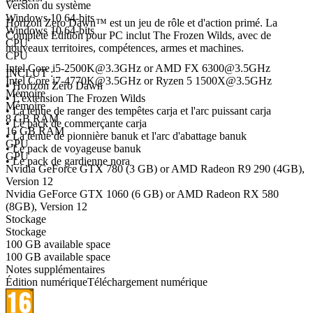
Version du système
Windows 10 64-bits
Horizon Zero Dawn™ est un jeu de rôle et d'action primé. La
Windows 10 64-bits
Complete Edition pour PC inclut The Frozen Wilds, avec de
CPU
nouveaux territoires, compétences, armes et machines.
CPU
Intel Core i5-2500K@3.3GHz or AMD FX 6300@3.5GHz
INCLUT :
Intel Core i7-4770K@3.5GHz or Ryzen 5 1500X@3.5GHz
• Horizon Zero Dawn
Mémoire
• L'extension The Frozen Wilds
Mémoire
• La tenue de ranger des tempêtes carja et l'arc puissant carja
8 GB RAM
• Le pack de commerçante carja
16 GB RAM
• La tenue de pionnière banuk et l'arc d'abattage banuk
GPU
• Le pack de voyageuse banuk
GPU
• Le pack de gardienne nora
Nvidia GeForce GTX 780 (3 GB) or AMD Radeon R9 290 (4GB),
Version 12
Nvidia GeForce GTX 1060 (6 GB) or AMD Radeon RX 580
(8GB), Version 12
Stockage
Stockage
100 GB available space
100 GB available space
Notes supplémentaires
Édition numérique
Téléchargement numérique