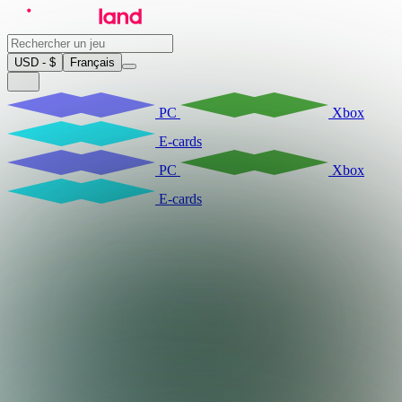
USD - $
Français
PC
Xbox
E-cards
PC
Xbox
E-cards