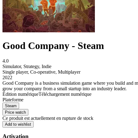
Good Company - Steam
4.0
Simulator
,
Strategy
,
Indie
Single player
,
Co-operative
,
Multiplayer
2022
Good Company is a business simulation game where you build and man
grow your company from a small startup into an industry leader.
Édition numérique
Téléchargement numérique
Plateforme
Steam
Price watch
Ce produit est actuellement en rupture de stock
Add to wishlist
Activation