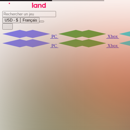
USD - $
Français
PC
Xbox
PC
Xbox