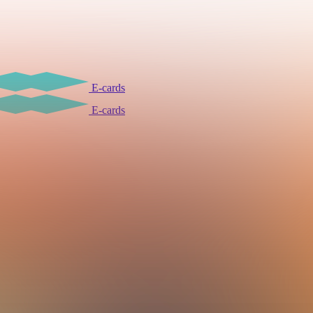
E-cards
E-cards