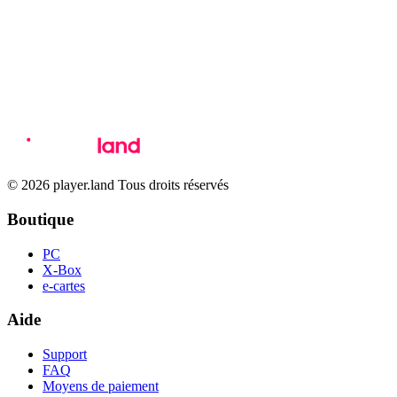
© 2026 player.land Tous droits réservés
Boutique
PC
X-Box
e-cartes
Aide
Support
FAQ
Moyens de paiement