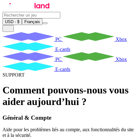
USD - $
Français
PC
Xbox
E-cards
PC
Xbox
E-cards
SUPPORT
Comment pouvons-nous vous
aider aujourd’hui ?
Général & Compte
Aide pour les problèmes liés au compte, aux fonctionnalités du site
et à la sécurité.