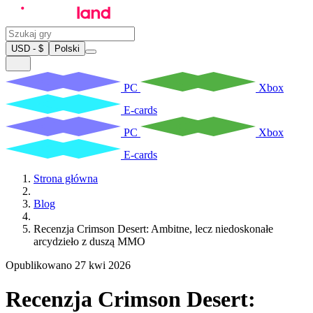
USD - $
Polski
PC
Xbox
E-cards
PC
Xbox
E-cards
Strona główna
Blog
Recenzja Crimson Desert: Ambitne, lecz niedoskonałe
arcydzieło z duszą MMO
Opublikowano 27 kwi 2026
Recenzja Crimson Desert: