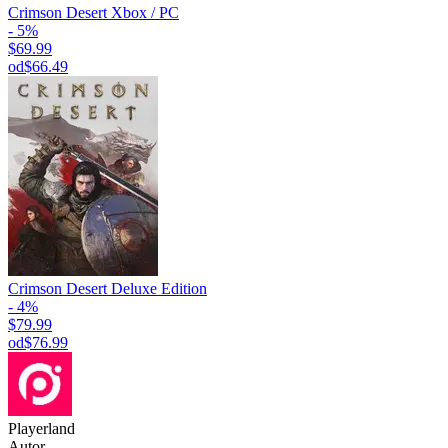
Crimson Desert Xbox / PC
- 5%
$69.99
od
$66.49
Crimson Desert Deluxe Edition
- 4%
$79.99
od
$76.99
Playerland
Autor