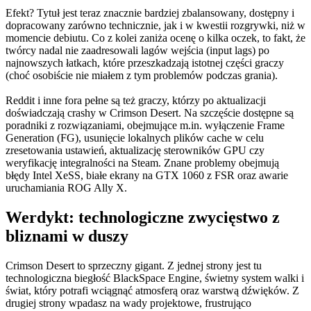
Efekt? Tytuł jest teraz znacznie bardziej zbalansowany, dostępny i
dopracowany zarówno technicznie, jak i w kwestii rozgrywki, niż w
momencie debiutu. Co z kolei zaniża ocenę o kilka oczek, to fakt, że
twórcy nadal nie zaadresowali lagów wejścia (input lags) po
najnowszych łatkach, które przeszkadzają istotnej części graczy
(choć osobiście nie miałem z tym problemów podczas grania).
Reddit i inne fora pełne są też graczy, którzy po aktualizacji
doświadczają crashy w Crimson Desert. Na szczęście dostępne są
poradniki z rozwiązaniami, obejmujące m.in. wyłączenie Frame
Generation (FG), usunięcie lokalnych plików cache w celu
zresetowania ustawień, aktualizację sterowników GPU czy
weryfikację integralności na Steam. Znane problemy obejmują
błędy Intel XeSS, białe ekrany na GTX 1060 z FSR oraz awarie
uruchamiania ROG Ally X.
Werdykt: technologiczne zwycięstwo z
bliznami w duszy
Crimson Desert to sprzeczny gigant. Z jednej strony jest tu
technologiczna biegłość BlackSpace Engine, świetny system walki i
świat, który potrafi wciągnąć atmosferą oraz warstwą dźwięków. Z
drugiej strony wpadasz na wady projektowe, frustrująco