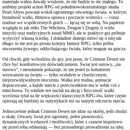
materiału wideo dawały wrażenie, że nie będzie to nic małego. To
ambitny projekt action RPG od południowokoreańskiego studia
Pearl Abyss powstał wokół ogromnego otwartego świata, w którym
brutalność walki, filmowa oprawa i poczucie wolności — coraz
rzadsze we współczesnych grach — łączą się ze sobą. Na papierze
wygląda to jak miks The Witchera, Dragon’s Dogmy (i wielu
innych) oraz tradycyjnych zasad MMO, ale w praktyce gra próbuje
wytyczyć własną ścieżkę. I dokładnie dlatego mówi się o niej tak
długo: to nie jest po prostu kolejny fantasy RPG, tylko próba
stworzenia żywego, oddychającego świata, który reaguje na gracza.
Od chwili, gdy wchodzisz do gry, jest jasne, że Crimson Desert nie
chce być komfortowym doświadczeniem. Świat jest surowy, „na
surowo”, i nieustannie pokazuje, że nie jesteś tu bohaterem
wezwanym na święto — tylko ocalałym w chaotycznym,
nieprzewidywalnym otoczeniu. Walka jest trudna, animacje
dopracowane, a każde starcie z przeciwnikiem ma w sobie coś z
mini-bossa. To właśnie ten nacisk na akcję i fizyczność walki
wyróżnia tytuł na tle większości klasycznych RPG-ów, które często
opierają się bardziej na statystykach niż na samym odczuciu starcia.
Jednocześnie jednak Crimson Desert nie idzie na skróty, jeśli chodzi
o skalę. Otwarty świat jest ogromny, pełen pionowości,
dynamicznych wydarzeń i możliwości, które z czasem stopniowo
się przed tobą odsłaniają — bez przesadnego prowadzenia za rękę.