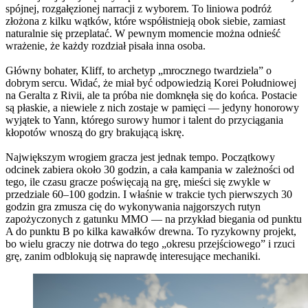
spójnej, rozgałęzionej narracji z wyborem. To liniowa podróż
złożona z kilku wątków, które współistnieją obok siebie, zamiast
naturalnie się przeplatać. W pewnym momencie można odnieść
wrażenie, że każdy rozdział pisała inna osoba.
Główny bohater, Kliff, to archetyp „mrocznego twardziela” o
dobrym sercu. Widać, że miał być odpowiedzią Korei Południowej
na Geralta z Rivii, ale ta próba nie domknęła się do końca. Postacie
są płaskie, a niewiele z nich zostaje w pamięci — jedyny honorowy
wyjątek to Yann, którego surowy humor i talent do przyciągania
kłopotów wnoszą do gry brakującą iskrę.
Największym wrogiem gracza jest jednak tempo. Początkowy
odcinek zabiera około 30 godzin, a cała kampania w zależności od
tego, ile czasu gracze poświęcają na grę, mieści się zwykle w
przedziale 60–100 godzin. I właśnie w trakcie tych pierwszych 30
godzin gra zmusza cię do wykonywania najgorszych rutyn
zapożyczonych z gatunku MMO — na przykład biegania od punktu
A do punktu B po kilka kawałków drewna. To ryzykowny projekt,
bo wielu graczy nie dotrwa do tego „okresu przejściowego” i rzuci
grę, zanim odblokują się naprawdę interesujące mechaniki.