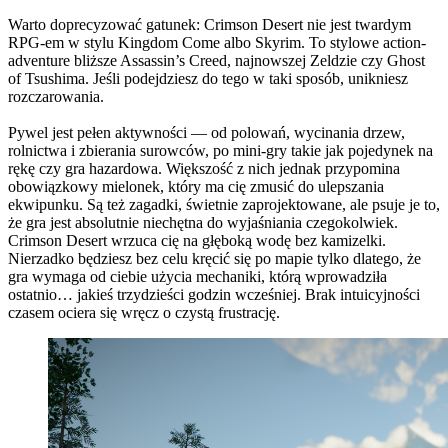
Warto doprecyzować gatunek: Crimson Desert nie jest twardym
RPG-em w stylu Kingdom Come albo Skyrim. To stylowe action-
adventure bliższe Assassin’s Creed, najnowszej Zeldzie czy Ghost
of Tsushima. Jeśli podejdziesz do tego w taki sposób, unikniesz
rozczarowania.
Pywel jest pełen aktywności — od polowań, wycinania drzew,
rolnictwa i zbierania surowców, po mini-gry takie jak pojedynek na
rękę czy gra hazardowa. Większość z nich jednak przypomina
obowiązkowy mielonek, który ma cię zmusić do ulepszania
ekwipunku. Są też zagadki, świetnie zaprojektowane, ale psuje je to,
że gra jest absolutnie niechętna do wyjaśniania czegokolwiek.
Crimson Desert wrzuca cię na głęboką wodę bez kamizelki.
Nierzadko będziesz bez celu kręcić się po mapie tylko dlatego, że
gra wymaga od ciebie użycia mechaniki, którą wprowadziła
ostatnio… jakieś trzydzieści godzin wcześniej. Brak intuicyjności
czasem ociera się wręcz o czystą frustrację.