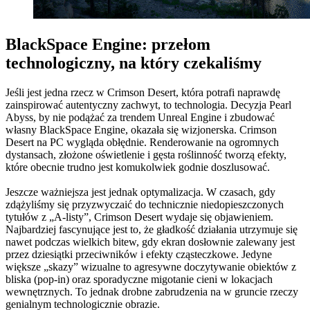
BlackSpace Engine: przełom
technologiczny, na który czekaliśmy
Jeśli jest jedna rzecz w Crimson Desert, która potrafi naprawdę
zainspirować autentyczny zachwyt, to technologia. Decyzja Pearl
Abyss, by nie podążać za trendem Unreal Engine i zbudować
własny BlackSpace Engine, okazała się wizjonerska. Crimson
Desert na PC wygląda obłędnie. Renderowanie na ogromnych
dystansach, złożone oświetlenie i gęsta roślinność tworzą efekty,
które obecnie trudno jest komukolwiek godnie doszlusować.
Jeszcze ważniejsza jest jednak optymalizacja. W czasach, gdy
zdążyliśmy się przyzwyczaić do technicznie niedopieszczonych
tytułów z „A-listy”, Crimson Desert wydaje się objawieniem.
Najbardziej fascynujące jest to, że gładkość działania utrzymuje się
nawet podczas wielkich bitew, gdy ekran dosłownie zalewany jest
przez dziesiątki przeciwników i efekty cząsteczkowe. Jedyne
większe „skazy” wizualne to agresywne doczytywanie obiektów z
bliska (pop-in) oraz sporadyczne migotanie cieni w lokacjach
wewnętrznych. To jednak drobne zabrudzenia na w gruncie rzeczy
genialnym technologicznie obrazie.