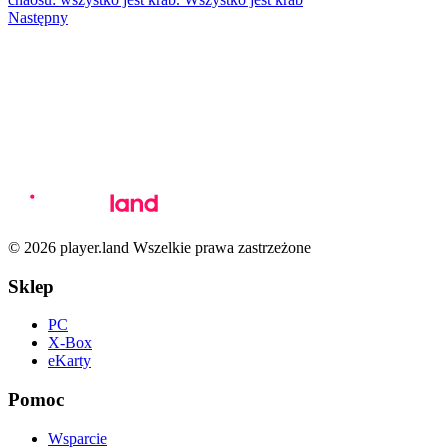
Następny
© 2026 player.land Wszelkie prawa zastrzeżone
Sklep
PC
X-Box
eKarty
Pomoc
Wsparcie