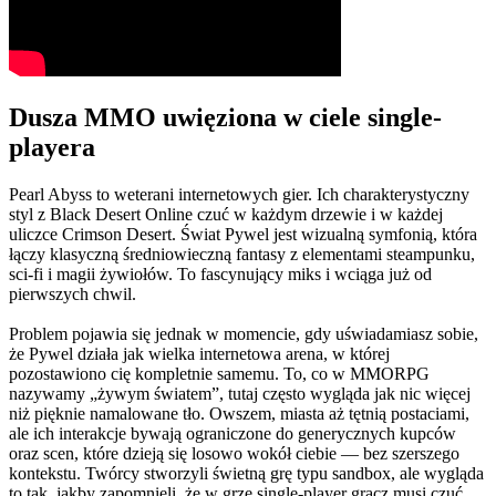
Dusza MMO uwięziona w ciele single-
playera
Pearl Abyss to weterani internetowych gier. Ich charakterystyczny
styl z Black Desert Online czuć w każdym drzewie i w każdej
uliczce Crimson Desert. Świat Pywel jest wizualną symfonią, która
łączy klasyczną średniowieczną fantasy z elementami steampunku,
sci-fi i magii żywiołów. To fascynujący miks i wciąga już od
pierwszych chwil.
Problem pojawia się jednak w momencie, gdy uświadamiasz sobie,
że Pywel działa jak wielka internetowa arena, w której
pozostawiono cię kompletnie samemu. To, co w MMORPG
nazywamy „żywym światem”, tutaj często wygląda jak nic więcej
niż pięknie namalowane tło. Owszem, miasta aż tętnią postaciami,
ale ich interakcje bywają ograniczone do generycznych kupców
oraz scen, które dzieją się losowo wokół ciebie — bez szerszego
kontekstu. Twórcy stworzyli świetną grę typu sandbox, ale wygląda
to tak, jakby zapomnieli, że w grze single-player gracz musi czuć