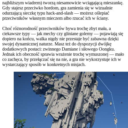
najbliższym wiadrem) tworzą niesamowicie wciągającą mieszankę.
Gdy stajesz przeciwko hordom, gra zamienia się w wizualnie
odurzającą sieczkę typu hack-and-slash — możesz oślepiać
przeciwników własnym mieczem albo rzucać ich w ściany.
Choć różnorodność przeciwników bywa trochę zbyt mała, a
ciekawsze typy — jak mechy czy gliniane golemy — pojawiają się
dopiero na końcu, walka nigdy nie przestaje być zabawna dzięki
swojej dynamicznej naturze. Masz też do dyspozycji dwójkę
dodatkowych postaci: zwinnego Damiane i siłowego Oongku.
Jednak ich obecność sprawia wrażenie trochę wymuszonej — mało
co zachęca, by przełączać się na nie, a gra nie wykorzystuje ich w
wystarczający sposób w konkretnych misjach.