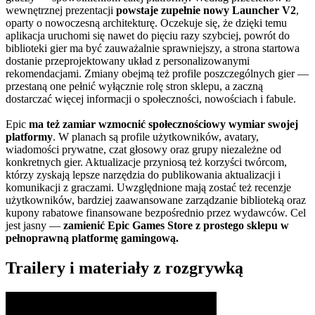
wewnętrznej prezentacji
powstaje zupełnie nowy Launcher V2
,
oparty o nowoczesną architekturę. Oczekuje się, że dzięki temu
aplikacja uruchomi się nawet do pięciu razy szybciej, powrót do
biblioteki gier ma być zauważalnie sprawniejszy, a strona startowa
dostanie przeprojektowany układ z personalizowanymi
rekomendacjami. Zmiany obejmą też profile poszczególnych gier —
przestaną one pełnić wyłącznie rolę stron sklepu, a zaczną
dostarczać więcej informacji o społeczności, nowościach i fabule.
Epic
ma też zamiar wzmocnić społecznościowy wymiar swojej
platformy
. W planach są profile użytkowników, avatary,
wiadomości prywatne, czat głosowy oraz grupy niezależne od
konkretnych gier. Aktualizacje przyniosą też korzyści twórcom,
którzy zyskają lepsze narzędzia do publikowania aktualizacji i
komunikacji z graczami. Uwzględnione mają zostać też recenzje
użytkowników, bardziej zaawansowane zarządzanie biblioteką oraz
kupony rabatowe finansowane bezpośrednio przez wydawców. Cel
jest jasny —
zamienić Epic Games Store z prostego sklepu w
pełnoprawną platformę gamingową.
Trailery i materiały z rozgrywką