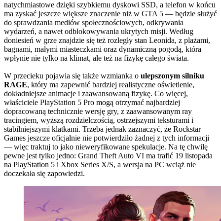
natychmiastowe dzięki szybkiemu dyskowi SSD, a telefon w końcu
ma zyskać jeszcze większe znaczenie niż w GTA 5 — będzie służyć
do sprawdzania mediów społecznościowych, odkrywania
wydarzeń, a nawet odblokowywania ukrytych misji. Według
doniesień w grze znajdzie się też rozległy stan Leonida, z plażami,
bagnami, małymi miasteczkami oraz dynamiczną pogodą, która
wpłynie nie tylko na klimat, ale też na fizykę całego świata.
W przecieku pojawia się także wzmianka o
ulepszonym silniku
RAGE
, który ma zapewnić bardziej realistyczne oświetlenie,
dokładniejsze animacje i zaawansowaną fizykę. Co więcej,
właściciele PlayStation 5 Pro mogą otrzymać najbardziej
dopracowaną technicznie wersję gry, z zaawansowanym ray
tracingiem, wyższą rozdzielczością, ostrzejszymi teksturami i
stabilniejszymi klatkami. Trzeba jednak zaznaczyć, że Rockstar
Games jeszcze oficjalnie nie potwierdziło żadnej z tych informacji
— więc traktuj to jako nieweryfikowane spekulacje. Na tę chwilę
pewne jest tylko jedno: Grand Theft Auto VI ma trafić 19 listopada
na PlayStation 5 i Xbox Series X/S, a wersja na PC wciąż nie
doczekała się zapowiedzi.