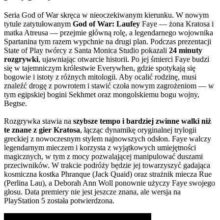
Seria God of War skręca w nieoczekiwanym kierunku. W nowym
tytule zatytułowanym
God of War: Laufey
Faye — żona Kratosa i
matka Atreusa — przejmie główną rolę, a legendarnego wojownika
Spartanina tym razem wypchnie na drugi plan. Podczas prezentacji
State of Play twórcy z Santa Monica Studio pokazali
24 minuty
rozgrywki
, ujawniając otwarcie historii. Po jej śmierci Faye budzi
się w tajemniczym królestwie Everywhen, gdzie spotykają się
bogowie i istoty z różnych mitologii. Aby ocalić rodzinę, musi
znaleźć drogę z powrotem i stawić czoła nowym zagrożeniom — w
tym egipskiej bogini Sekhmet oraz mongolskiemu bogu wojny,
Begtse.
Rozgrywka stawia na
szybsze tempo i bardziej zwinne walki niż
te znane z gier Kratosa
, łącząc dynamikę oryginalnej trylogii
greckiej z nowoczesnym stylem najnowszych odsłon. Faye walczy
legendarnym mieczem i korzysta z wyjątkowych umiejętności
magicznych, w tym z mocy pozwalającej manipulować duszami
przeciwników. W trakcie podróży będzie jej towarzyszyć gadająca
kosmiczna kostka Phranque (Jack Quaid) oraz strażnik miecza Rue
(Perlina Lau), a Deborah Ann Woll ponownie użyczy Faye swojego
głosu. Data premiery nie jest jeszcze znana, ale wersja na
PlayStation 5 została potwierdzona.