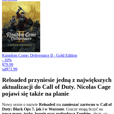
Kingdom Come: Deliverance II - Gold Edition
- 10%
$79.99
od
$71.99
Reloaded przyniesie jedną z największych
aktualizacji do Call of Duty. Nicolas Cage
pojawi się także na planie
Nowy sezon o nazwie
Reloaded
ma
zamieszać zarówno w Call of
Duty: Black Ops 7, jak i w Warzone
. Gracze mogą liczyć na
nowe mapy, tryby, bronie oraz rozbudowę Zombies
, ale to, co