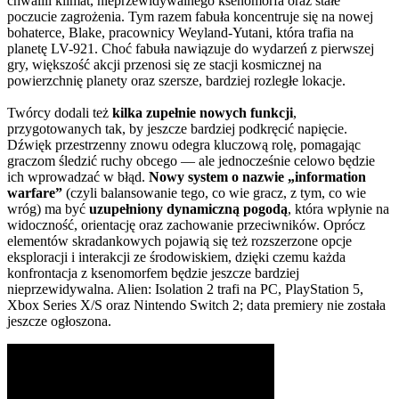
chwalili klimat, nieprzewidywalnego ksenomorfa oraz stałe
poczucie zagrożenia. Tym razem fabuła koncentruje się na nowej
bohaterce, Blake, pracownicy Weyland-Yutani, która trafia na
planetę LV-921. Choć fabuła nawiązuje do wydarzeń z pierwszej
gry, większość akcji przenosi się ze stacji kosmicznej na
powierzchnię planety oraz szersze, bardziej rozległe lokacje.
Twórcy dodali też
kilka zupełnie nowych funkcji
,
przygotowanych tak, by jeszcze bardziej podkręcić napięcie.
Dźwięk przestrzenny znowu odegra kluczową rolę, pomagając
graczom śledzić ruchy obcego — ale jednocześnie celowo będzie
ich wprowadzać w błąd.
Nowy system o nazwie „information
warfare”
(czyli balansowanie tego, co wie gracz, z tym, co wie
wróg) ma być
uzupełniony dynamiczną pogodą
, która wpłynie na
widoczność, orientację oraz zachowanie przeciwników. Oprócz
elementów skradankowych pojawią się też rozszerzone opcje
eksploracji i interakcji ze środowiskiem, dzięki czemu każda
konfrontacja z ksenomorfem będzie jeszcze bardziej
nieprzewidywalna. Alien: Isolation 2 trafi na PC, PlayStation 5,
Xbox Series X/S oraz Nintendo Switch 2; data premiery nie została
jeszcze ogłoszona.