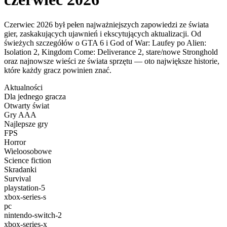
Czerwiec 2026 był pełen najważniejszych zapowiedzi ze świata
gier, zaskakujących ujawnień i ekscytujących aktualizacji. Od
świeżych szczegółów o GTA 6 i God of War: Laufey po Alien:
Isolation 2, Kingdom Come: Deliverance 2, stare/nowe Stronghold
oraz najnowsze wieści ze świata sprzętu — oto największe historie,
które każdy gracz powinien znać.
Aktualności
Dla jednego gracza
Otwarty świat
Gry AAA
Najlepsze gry
FPS
Horror
Wieloosobowe
Science fiction
Skradanki
Survival
playstation-5
xbox-series-s
pc
nintendo-switch-2
xbox-series-x