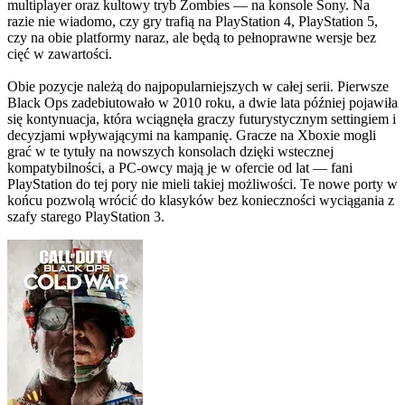
multiplayer oraz kultowy tryb Zombies — na konsole Sony. Na
razie nie wiadomo, czy gry trafią na PlayStation 4, PlayStation 5,
czy na obie platformy naraz, ale będą to pełnoprawne wersje bez
cięć w zawartości.
Obie pozycje należą do najpopularniejszych w całej serii. Pierwsze
Black Ops zadebiutowało w 2010 roku, a dwie lata później pojawiła
się kontynuacja, która wciągnęła graczy futurystycznym settingiem i
decyzjami wpływającymi na kampanię. Gracze na Xboxie mogli
grać w te tytuły na nowszych konsolach dzięki wstecznej
kompatybilności, a PC-owcy mają je w ofercie od lat — fani
PlayStation do tej pory nie mieli takiej możliwości. Te nowe porty w
końcu pozwolą wrócić do klasyków bez konieczności wyciągania z
szafy starego PlayStation 3.