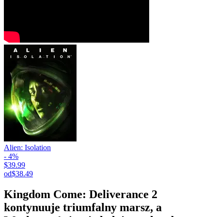
Alien: Isolation
- 4%
$39.99
od
$38.49
Kingdom Come: Deliverance 2
kontynuuje triumfalny marsz, a