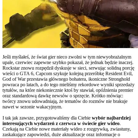
Jeśli myślałeś, że świat gier nieco zwolni w tym niewyobrażalnym
upale, czerwiec zapewne szybko pokazał, że jednak będzie inaczej.
Rockstar znowu rozpędził dyskusje w sieci, serwując solidną porcję
wieści o GTA 6, Capcom szykuje kolejną przeróbkę Resident Evil,
God of War przestawia głównego bohatera, ikoniczne Stronghold
powraca po latach, a do tego mieliśmy rekordowe wyniki sprzedaży
tytułów, na które niekoniecznie ktoś by stawiał, opóźnienia premier
oraz standardową dawkę newsów o sprzęcie. Krótko mówiąc:
twórcy znowu udowadniają, że tematów do rozmów nie brakuje
nawet w sezonie wakacyjnym.
I tak jak zawsze, przygotowaliśmy dla Ciebie
wybór najbardziej
interesujących wydarzeń z czerwca w świecie gier wideo
.
Czekają na Ciebie nowe materiały wideo z rozgrywką, zwiastuny,
zaskakujące zapowiedzi, duże aktualizacje oraz informacje o