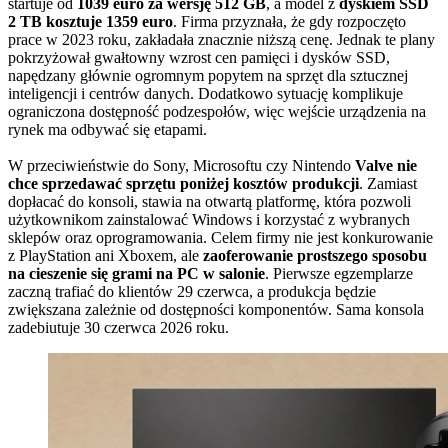
startuje od
1039 euro za wersję 512 GB
, a model z
dyskiem SSD
2 TB kosztuje 1359 euro
. Firma przyznała, że gdy rozpoczęto
prace w 2023 roku, zakładała znacznie niższą cenę. Jednak te plany
pokrzyżował gwałtowny wzrost cen pamięci i dysków SSD,
napędzany głównie ogromnym popytem na sprzęt dla sztucznej
inteligencji i centrów danych. Dodatkowo sytuację komplikuje
ograniczona dostępność podzespołów, więc wejście urządzenia na
rynek ma odbywać się etapami.
W przeciwieństwie do Sony, Microsoftu czy Nintendo
Valve nie
chce sprzedawać sprzętu poniżej kosztów produkcji
. Zamiast
dopłacać do konsoli, stawia na otwartą platformę, która pozwoli
użytkownikom zainstalować Windows i korzystać z wybranych
sklepów oraz oprogramowania. Celem firmy nie jest konkurowanie
z PlayStation ani Xboxem, ale
zaoferowanie prostszego sposobu
na cieszenie się grami na PC w salonie
. Pierwsze egzemplarze
zaczną trafiać do klientów 29 czerwca, a produkcja będzie
zwiększana zależnie od dostępności komponentów. Sama konsola
zadebiutuje 30 czerwca 2026 roku.