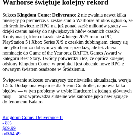
Warhorse świętuje kolejny rekord
Sukces
Kingdom Come: Deliverance 2
nie zwalnia nawet kilka
miesięcy po premierze. Czeskie studio Warhorse Studios ogłosiło, że
ich średniowieczne RPG ma już ponad sześć milionów graczy —
dzięki czemu należy do największych hitów ostatnich czasów.
Kontynuacja, która ukazała się 4 lutego 2025 roku na PC,
PlayStation 5 i Xbox Series X/S z czeskim dubbingiem, cieszy się
nie tylko bardzo dobrym wynikiem sprzedaży, ale też zbiera
nominacje do Game of the Year oraz BAFTA Games Award w
kategorii Best Story. Twórcy potwierdzili też, że oprócz kolejnej
odsłony Kingdom Come, w produkcji jest obecnie nowe RPG z
otwartym światem osadzone w Śródziemiu.
Świętowanie sukcesu towarzyszy też niewielka aktualizacja, wersja
1.5.6. Dodaje ona wsparcie dla Steam Controller, naprawia kilka
błędów — w tym problemy w trybie Hardcore i z jedną z głównych
misji — oraz wprowadza subtelne wielkanocne jajko nawiązujące
do fenomenu Balatro.
Kingdom Come: Deliverance II
- 8%
$69.99
od
$64.49