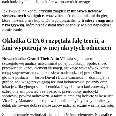
nadchodzących hitach, na które warto zwrócić uwagę.
Jak zwykle, na końcu artykułu znajdziesz
mnóstwo newsów
streszczonych w pigułce
, wraz z bezpośrednimi linkami do gier,
które możesz u nas kupić. Do tego dorzuciliśmy
trailery i nagrania
z rozgrywką
, które przez ostatni miesiąc robiły w sieci największe
zamieszanie.
Okładka GTA 6 rozpętała falę teorii, a
fani wypatrują w niej ukrytych odniesień
Nowa okładka
Grand Theft Auto VI
stała się tematem
szczegółowej analizy natychmiast po jej publikacji. Społeczność
prześwietliła każdy element ilustracji, szukając wskazówek, które
mogą sugerować, co znajdzie się w nadchodzącej grze. Choć
główne postacie — Jason Duval i Lucia Caminos — dominują na
grafice, to uwagę przyciągają też inni bohaterowie, pojazdy oraz
lokacje z fikcyjnego stanu Leonida. Przykładowo fani zauważyli
uzbrojony śmigłowiec Sea Sparrow, przerobiony motocykl
sportowy, powrót radiowozu, a także tajemniczą kobietę w koszulce
Vice City Manatees — co prawda może to być tylko symboliczny
detal, ale równie dobrze może zapowiadać znacznie ważniejszą rolę.
Zainteresowanie wzbudzają jednak także inne elementy. Na grafice