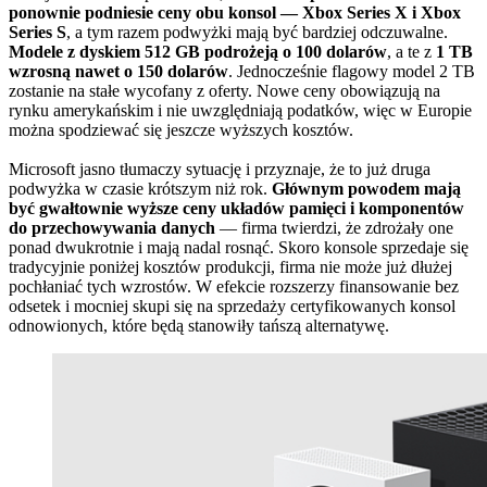
ponownie podniesie ceny obu konsol — Xbox Series X i Xbox
Series S
, a tym razem podwyżki mają być bardziej odczuwalne.
Modele z dyskiem 512 GB podrożeją o 100 dolarów
, a te z
1 TB
wzrosną nawet o 150 dolarów
. Jednocześnie flagowy model 2 TB
zostanie na stałe wycofany z oferty. Nowe ceny obowiązują na
rynku amerykańskim i nie uwzględniają podatków, więc w Europie
można spodziewać się jeszcze wyższych kosztów.
Microsoft jasno tłumaczy sytuację i przyznaje, że to już druga
podwyżka w czasie krótszym niż rok.
Głównym powodem mają
być gwałtownie wyższe ceny układów pamięci i komponentów
do przechowywania danych
— firma twierdzi, że zdrożały one
ponad dwukrotnie i mają nadal rosnąć. Skoro konsole sprzedaje się
tradycyjnie poniżej kosztów produkcji, firma nie może już dłużej
pochłaniać tych wzrostów. W efekcie rozszerzy finansowanie bez
odsetek i mocniej skupi się na sprzedaży certyfikowanych konsol
odnowionych, które będą stanowiły tańszą alternatywę.