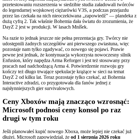
przetestowaniu rozszerzenia w siedzibie studia załadowali twórców
do legendarnej wojskowej ciężarówki V3S, a podczas przejazdu
przez las czekała na nich nieoczekiwana „zapowiedź” — plandeka z
dużą cyfrą 2. Tak właśnie Bohemia dała światu do zrozumienia, że
DayZ 2 jest w produkcji. W lasach Mníšek.
Na razie to jednak jeszcze nie pełna prezentacja gry. Twórcy nie
udostępnili żadnych szczegółów ani pierwszego zwiastuna, więc
pozostaje nam tylko zgadywać, co nowego się pojawi. Prawie
pewne jest jednak, że kontynuacja wykorzysta nowoczesny silnik
Enfusion, który napędza Arma Reforger i jest też stosowany przy
pracach nad nadchodzącą Arma 4. Potwierdzenie rozwoju gry
kończy też długo trwające spekulacje krążące w sieci na temat
DayZ 2 od kilku lat. Teraz pozostaje tylko czekać, aż Bohemia
Interactive zdradzi, co przygotowała dla fanów jednej z
najsłynniejszych gier survivalowych.
Ceny Xboxów mają znacząco wzrosnąć:
Microsoft podnosi ceny konsol po raz
drugi w tym roku
Jeśli planowałeś kupić nowego Xboxa, może lepiej nie czekać już
dłużej. Microsoft zapowiedział, że
od 1 sierpnia 2026 roku