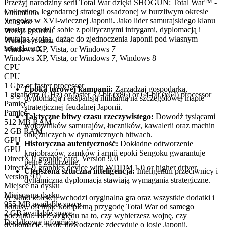
Przeżyj narodziny serii Total War dzięki SHOGUN: Total War™ -
Collection, legendarnej strategii osadzonej w burzliwym okresie
Minimalne
Sengoku w XVI-wiecznej Japonii. Jako lider samurajskiego klanu
Zalecane
musisz poradzić sobie z politycznymi intrygami, dyplomacją i
Wersja systemu
brutalną wojną, dążąc do zjednoczenia Japonii pod własnym
Wersja systemu
sztandarem.
Windows XP, Vista, or Windows 7
Windows XP, Vista, or Windows 7, Windows 8
CPU
Kluczowe cechy
CPU
1 Ghz or faster processor
Epoka turowej kampanii:
Zarządzaj gospodarką,
1 gigahertz (GHz) or faster 32-bit (x86) or 64-bit (x64) processor
dyplomacją i ekspansją militarną na szczegółowej mapie
Pamięć
strategicznej feudalnej Japonii.
Pamięć
Taktyczne bitwy czasu rzeczywistego:
Dowodź tysiącami
512 MB RAM
wojowników samurajów, łuczników, kawalerii oraz machin
2 GB RAM
oblężniczych w dynamicznych bitwach.
GPU
Historyczna autentyczność:
Dokładne odtworzenie
GPU
krajobrazów, zamków i armii epoki Sengoku gwarantuje
DirectX 9 graphic card, Version 9.0
pełne zanurzenie.
DirectX 9 graphics device with WDDM 1.0 or higher driver,
Ulepszona sztuczna inteligencja:
Inteligentni przeciwnicy i
Version 9.0
dynamiczna dyplomacja stawiają wymagania strategiczne.
Miejsce na dysku
Miejsce na dysku
W skład kolekcji wchodzi oryginalna gra oraz wszystkie dodatki i
955 MB available space
bonusy, oferując kompletną przygodę Total War od samego
2 GB available space
początku. Bez względu na to, czy wybierzesz wojnę, czy
Dodatkowe informacje
dyplomację, twoje dowodzenie zdecyduje o losie Japonii.