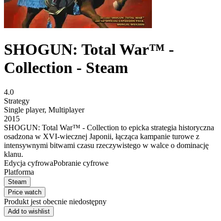
SHOGUN: Total War™ -
Collection - Steam
4.0
Strategy
Single player
,
Multiplayer
2015
SHOGUN: Total War™ - Collection to epicka strategia historyczna
osadzona w XVI-wiecznej Japonii, łącząca kampanie turowe z
intensywnymi bitwami czasu rzeczywistego w walce o dominację
klanu.
Edycja cyfrowa
Pobranie cyfrowe
Platforma
Steam
Price watch
Produkt jest obecnie niedostępny
Add to wishlist