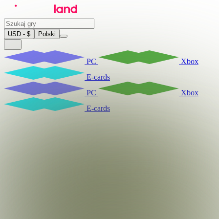
USD - $
Polski
PC
Xbox
E-cards
PC
Xbox
E-cards