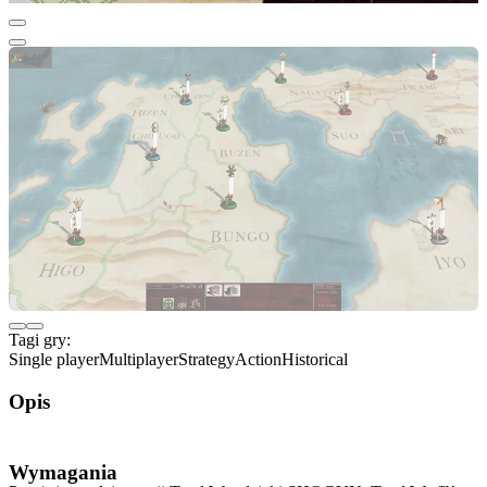
Tagi gry:
Single player
Multiplayer
Strategy
Action
Historical
Opis
SHOGUN: Total War™ - Collection
Wymagania