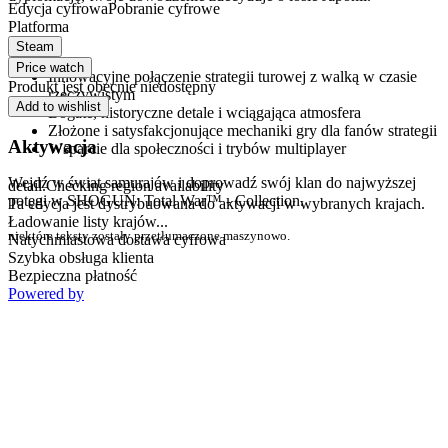
Edycja cyfrowa
Pobranie cyfrowe
Platforma
Dlaczego warto grać w SHOGUN: Total War™?
Steam
Price watch
Innowacyjne połączenie strategii turowej z walką w czasie
Produkt jest obecnie niedostępny
rzeczywistym
Add to wishlist
Bogate, historyczne detale i wciągająca atmosfera
Złożone i satysfakcjonujące mechaniki gry dla fanów strategii
Aktywacja
Wsparcie dla społeczności i trybów multiplayer
Wejdź w świat samurajów i doprowadź swój klan do najwyższej
detail.Checking region availability
potęgi w SHOGUN: Total War™ - Collection.
Ta edycja jest dystrybuowana do aktywacji w wybranych krajach.
Ładowanie listy krajów...
niektóre teksty zostały przetłumaczone maszynowo.
Natychmiastowa dostawa cyfrowa
Szybka obsługa klienta
Bezpieczna płatność
Powered by