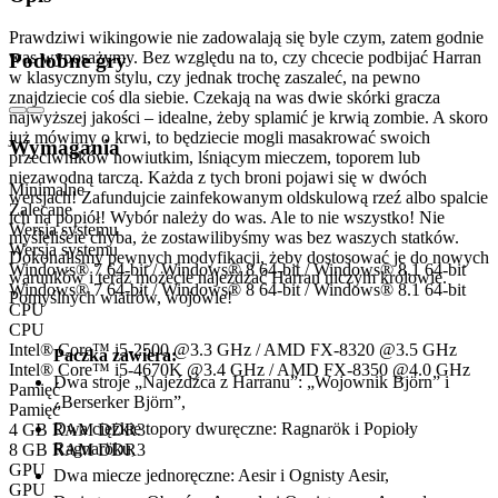
Prawdziwi wikingowie nie zadowalają się byle czym, zatem godnie
was wyposażymy. Bez względu na to, czy chcecie podbijać Harran
Podobne gry
w klasycznym stylu, czy jednak trochę zaszaleć, na pewno
znajdziecie coś dla siebie. Czekają na was dwie skórki gracza
najwyższej jakości – idealne, żeby splamić je krwią zombie. A skoro
już mówimy o krwi, to będziecie mogli masakrować swoich
Wymagania
przeciwników nowiutkim, lśniącym mieczem, toporem lub
niezawodną tarczą. Każda z tych broni pojawi się w dwóch
Minimalne
wersjach! Zafundujcie zainfekowanym oldskulową rzeź albo spalcie
Zalecane
ich na popiół! Wybór należy do was. Ale to nie wszystko! Nie
Wersja systemu
myśleliście chyba, że zostawilibyśmy was bez waszych statków.
Wersja systemu
Dokonaliśmy pewnych modyfikacji, żeby dostosować je do nowych
Windows® 7 64-bit / Windows® 8 64-bit / Windows® 8.1 64-bit
warunków i teraz możecie najeżdżać Harran niczym królowie.
Windows® 7 64-bit / Windows® 8 64-bit / Windows® 8.1 64-bit
Pomyślnych wiatrów, wojowie!
CPU
CPU
Intel® Core™ i5-2500 @3.3 GHz / AMD FX-8320 @3.5 GHz
Paczka zawiera:
Intel® Core™ i5-4670K @3.4 GHz / AMD FX-8350 @4.0 GHz
Dwa stroje „Najeźdźca z Harranu”: „Wojownik Björn” i
Pamięć
„Berserker Björn”,
Pamięć
Dwa ciężkie topory dwuręczne: Ragnarök i Popioły
4 GB RAM DDR3
Ragnaröku,
8 GB RAM DDR3
GPU
Dwa miecze jednoręczne: Aesir i Ognisty Aesir,
GPU