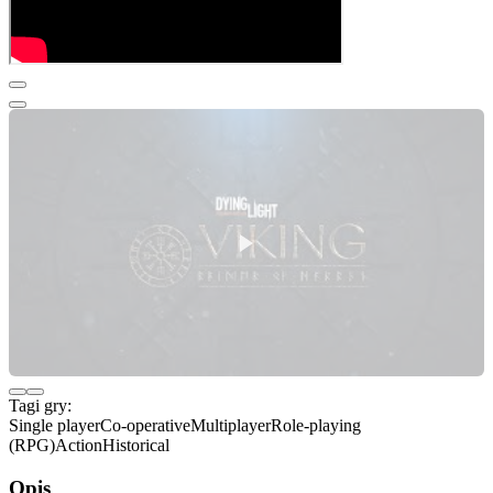
Tagi gry:
Single player
Co-operative
Multiplayer
Role-playing
(RPG)
Action
Historical
Opis