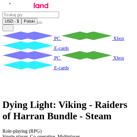
USD - $
Polski
PC
Xbox
E-cards
PC
Xbox
E-cards
Dying Light: Viking - Raiders
of Harran Bundle - Steam
Role-playing (RPG)
Single player
,
Co-operative
,
Multiplayer