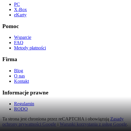
PC
X-Box
eKarty
Pomoc
Wsparcie
FAQ
Metody płatności
Firma
Blog
O nas
Kontakt
Informacje prawne
Regulamin
RODO
Ta strona jest chroniona przez reCAPTCHA i obowiązują
Zasady
ochrony prywatności Google
i
Warunki korzystania z usług Google
.