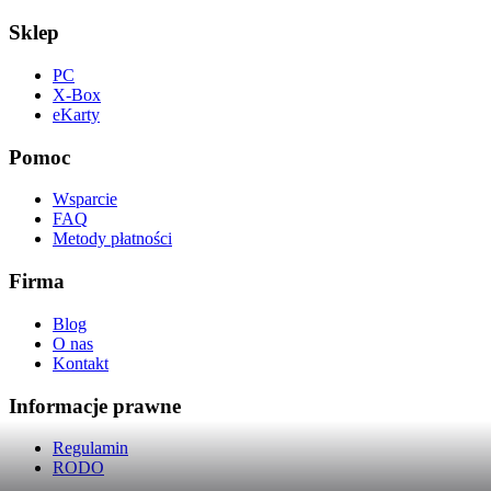
Sklep
PC
X-Box
eKarty
Pomoc
Wsparcie
FAQ
Metody płatności
Firma
Blog
O nas
Kontakt
Informacje prawne
Regulamin
RODO