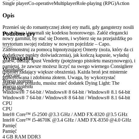
Single player
Co-operative
Multiplayer
Role-playing (RPG)
Action
Opis
Przenieś się do romantycznej złotej ery mafii, gdy gangsterzy nosili
się stylowo i trzymali się kodeksu honorowego. Załóż elegancki
Podobne gry
nowy garnitur, by stać się Donem, i wybierz się na przejażdżkę po
terytorium swojej rodziny w nowym pojeździe – Capo.
Zademonstruj za pomocą hipnotyzującej Omerty (noża, który da ci
dodatkowe punkty doświadczenia), jak kończą kapusie, wyładuj
Wymagania
gniew, dusząc spust Vendetty (potężnego pistoletu maszynowego), i
pamiętaj, że zawsze możesz liczyć na swego wiernego Consigliere
Minimalne
(pistolet zadający większe obrażenia). Każda broń jest misternie
Zalecane
grawerowana i zdobiona złotem. Uwaga, by wykorzystać
Wersja systemu
malowanie pojazdu, musisz mieć dodatek Dying Light: The
Wersja systemu
Following.
Windows® 7 64-bit / Windows® 8 64-bit / Windows® 8.1 64-bit
Windows® 7 64-bit / Windows® 8 64-bit / Windows® 8.1 64-bit
CPU
CPU
Intel® Core™ i5-2500 @3.3 GHz / AMD FX-8320 @3.5 GHz
Intel® Core™ i5-4670K @3.4 GHz / AMD FX-8350 @4.0 GHz
Pamięć
Pamięć
4 GB RAM DDR3