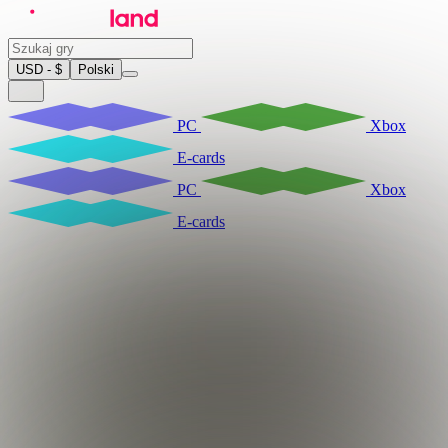
USD - $
Polski
PC
Xbox
E-cards
PC
Xbox
E-cards