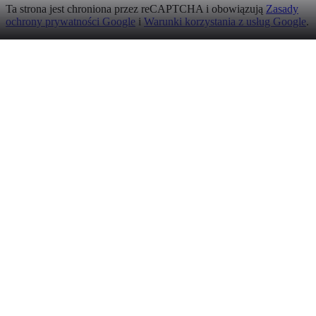
Ta strona jest chroniona przez reCAPTCHA i obowiązują
Zasady
ochrony prywatności Google
i
Warunki korzystania z usług Google
.