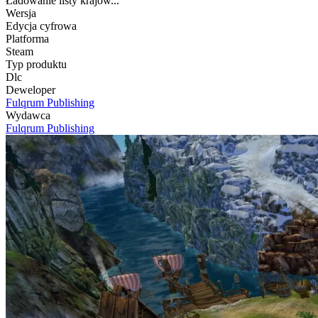
Ładowanie listy krajów...
Wersja
Edycja cyfrowa
Platforma
Steam
Typ produktu
Dlc
Deweloper
Fulqrum Publishing
Wydawca
Fulqrum Publishing