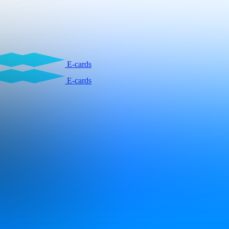
E-cards
E-cards