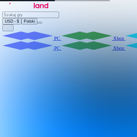
USD - $
Polski
PC
Xbox
PC
Xbox