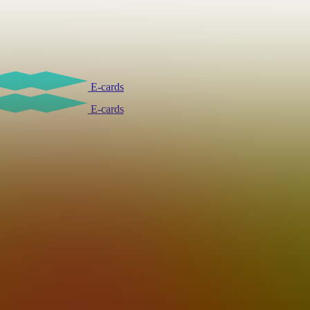
E-cards
E-cards