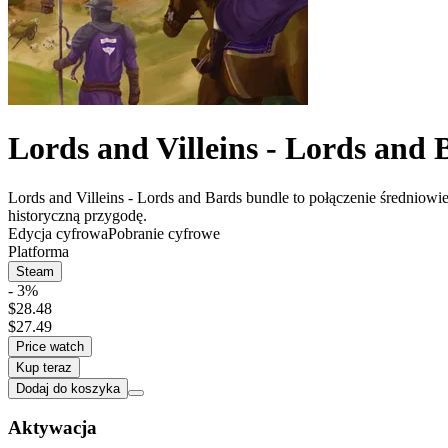
Lords and Villeins - Lords and 
Lords and Villeins - Lords and Bards bundle to połączenie średniow
historyczną przygodę.
Edycja cyfrowa
Pobranie cyfrowe
Platforma
Steam
- 3%
$28.48
$27.49
Price watch
Kup teraz
Dodaj do koszyka
Aktywacja