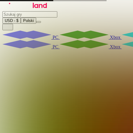
USD - $
Polski
PC
Xbox
PC
Xbox