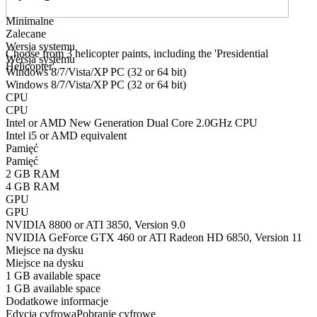
Minimalne
Zalecane
Wersja systemu
Choose from 3 helicopter paints, including the 'Presidential
Wersja systemu
Helicopter'.
Windows 8/7/Vista/XP PC (32 or 64 bit)
Windows 8/7/Vista/XP PC (32 or 64 bit)
CPU
CPU
Intel or AMD New Generation Dual Core 2.0GHz CPU
Intel i5 or AMD equivalent
Pamięć
Pamięć
2 GB RAM
4 GB RAM
GPU
GPU
NVIDIA 8800 or ATI 3850, Version 9.0
NVIDIA GeForce GTX 460 or ATI Radeon HD 6850, Version 11
Miejsce na dysku
Miejsce na dysku
1 GB available space
1 GB available space
Dodatkowe informacje
Edycja cyfrowa
Pobranie cyfrowe