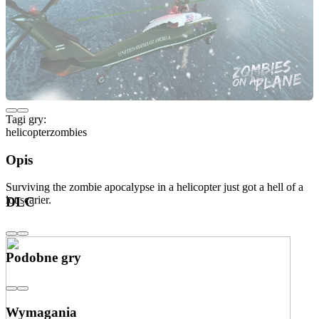
Tagi gry:
helicopter
zombies
Opis
Surviving the zombie apocalypse in a helicopter just got a hell of a
lot scarier.
DLC
Podobne gry
Wymagania