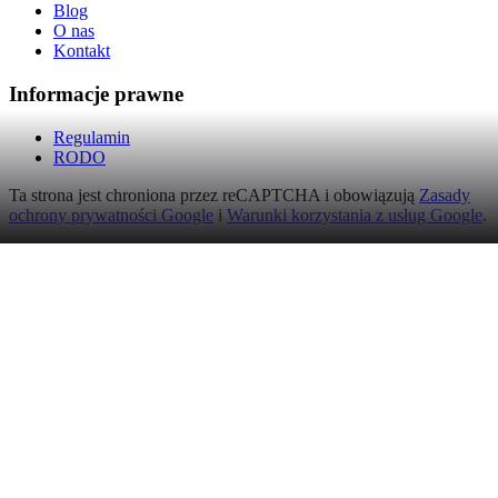
Blog
O nas
Kontakt
Informacje prawne
Regulamin
RODO
Ta strona jest chroniona przez reCAPTCHA i obowiązują
Zasady
ochrony prywatności Google
i
Warunki korzystania z usług Google
.