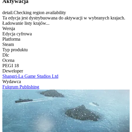
Aktywacja
detail.Checking region availability
Ta edycja jest dystrybuowana do aktywacji w wybranych krajach.
Ładowanie listy krajów...
Wersja
Edycja cyfrowa
Platforma
Steam
Typ produktu
Dlc
Ocena
PEGI 18
Deweloper
Shangri-La Game Studios Ltd
Wydawca
Fulqrum Publishing