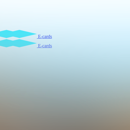
E-cards
E-cards