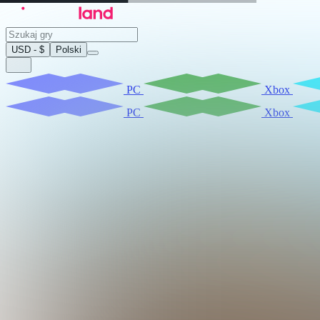
USD - $
Polski
PC
Xbox
PC
Xbox