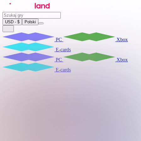
USD - $
Polski
PC
Xbox
E-cards
PC
Xbox
E-cards