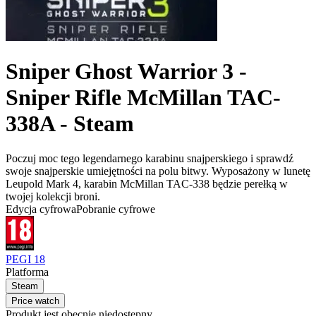
Sniper Ghost Warrior 3 -
Sniper Rifle McMillan TAC-
338A - Steam
Poczuj moc tego legendarnego karabinu snajperskiego i sprawdź
swoje snajperskie umiejętności na polu bitwy. Wyposażony w lunetę
Leupold Mark 4, karabin McMillan TAC-338 będzie perełką w
twojej kolekcji broni.
Edycja cyfrowa
Pobranie cyfrowe
PEGI 18
Platforma
Steam
Price watch
Produkt jest obecnie niedostępny