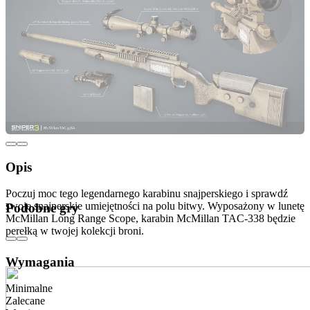
Opis
Poczuj moc tego legendarnego karabinu snajperskiego i sprawdź
swoje snajperskie umiejętności na polu bitwy. Wyposażony w lunetę
Podobne gry
McMillan Long Range Scope, karabin McMillan TAC-338 będzie
perełką w twojej kolekcji broni.
Wymagania
Minimalne
Zalecane