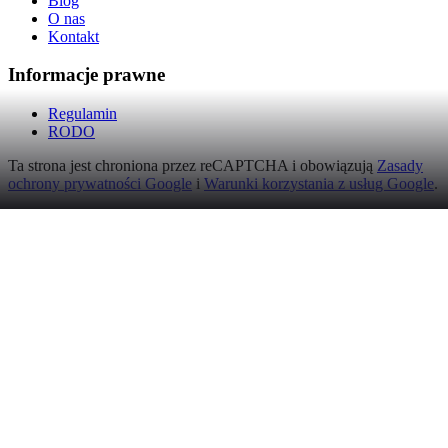
Blog
O nas
Kontakt
Informacje prawne
Regulamin
RODO
Ta strona jest chroniona przez reCAPTCHA i obowiązują
Zasady
ochrony prywatności Google
i
Warunki korzystania z usług Google
.