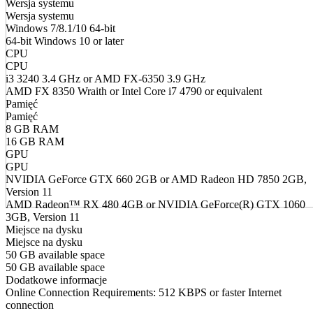
Wersja systemu
Wersja systemu
Windows 7/8.1/10 64-bit
64-bit Windows 10 or later
CPU
CPU
i3 3240 3.4 GHz or AMD FX-6350 3.9 GHz
AMD FX 8350 Wraith or Intel Core i7 4790 or equivalent
Pamięć
Pamięć
8 GB RAM
16 GB RAM
GPU
GPU
NVIDIA GeForce GTX 660 2GB or AMD Radeon HD 7850 2GB,
Version 11
AMD Radeon™ RX 480 4GB or NVIDIA GeForce(R) GTX 1060
3GB, Version 11
Miejsce na dysku
Miejsce na dysku
50 GB available space
50 GB available space
Dodatkowe informacje
Online Connection Requirements: 512 KBPS or faster Internet
connection