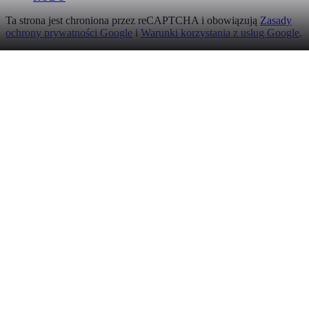
Ta strona jest chroniona przez reCAPTCHA i obowiązują
Zasady
ochrony prywatności Google
i
Warunki korzystania z usług Google
.