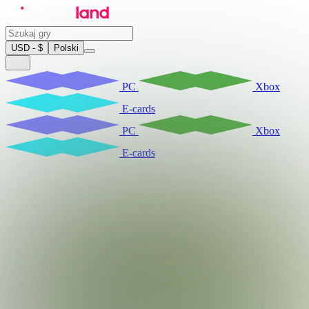
USD - $
Polski
PC
Xbox
E-cards
PC
Xbox
E-cards