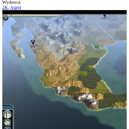
Wydawca
2K
,
Aspyr