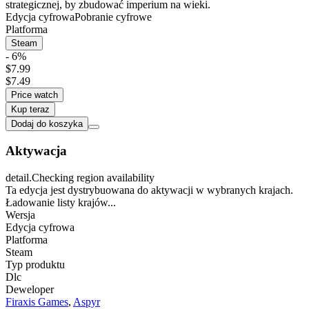
strategicznej, by zbudować imperium na wieki.
Edycja cyfrowa
Pobranie cyfrowe
Platforma
Steam
- 6%
$7.99
$7.49
Price watch
Kup teraz
Dodaj do koszyka
Aktywacja
detail.Checking region availability
Ta edycja jest dystrybuowana do aktywacji w wybranych krajach.
Ładowanie listy krajów...
Wersja
Edycja cyfrowa
Platforma
Steam
Typ produktu
Dlc
Deweloper
Firaxis Games
,
Aspyr