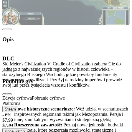
Opis
Odkryj kolebkę cywilizacji
DLC
Sid Meier's Civilization V: Cradle of Civilization zabiera Cię do
jednego z najważniejszych regionów w historii człowieka –
starożytnego Bliskiego Wschodu, gdzie powstały fundamenty
nowoczesnej cywilizacji. Przeżyj narodziny imperiów i prowadź
Podobne gry
swój lud przez tysiąclecia wzrostu i konfliktów.
Kluczowe cechy
Edycja cyfrowa
Pobranie cyfrowe
Platforma
Nowe historyczne scenariusze:
Weź udział w scenariuszach
Steam
inspirowanych regionami takimi jak Mezopotamia, Persja i
- 6%
inne, z unikalnymi wyzwaniami i strategiczną głębią.
$7.99
Rozszerzona zawartość:
Poznaj nowe jednostki, budynki i
$7.49
technologie, które poszerzają możliwości strategiczne i
Price watch