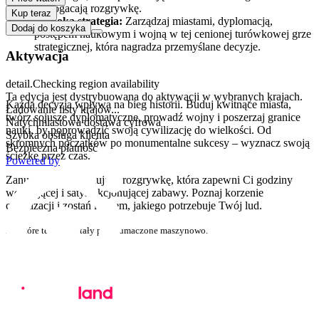
wzbogacają rozgrywkę.
Kup teraz
Głęboka strategia:
Zarządzaj miastami, dyplomacją,
Dodaj do koszyka
postępem naukowym i wojną w tej cenionej turówkowej grze
strategicznej, która nagradza przemyślane decyzje.
Aktywacja
Ukształtuj swoje dziedzictwo
detail.Checking region availability
Ta edycja jest dystrybuowana do aktywacji w wybranych krajach.
Każda decyzja wpływa na bieg historii. Buduj kwitnące miasta,
Ładowanie listy krajów...
twórz sojusze dyplomatyczne, prowadź wojny i poszerzaj granice
Natychmiastowa dostawa cyfrowa
nauki, by poprowadzić swoją cywilizację do wielkości. Od
Szybka obsługa klienta
skromnych początków po monumentalne sukcesy – wyznacz swoją
Bezpieczna płatność
ścieżkę przez czas.
Powered by
Zanurz się w fascynującą rozgrywkę, która zapewni Ci godziny
wciągającej i satysfakcjonującej zabawy. Poznaj korzenie
cywilizacji i zostań liderem, jakiego potrzebuje Twój lud.
Niektóre teksty zostały przetłumaczone maszynowo.