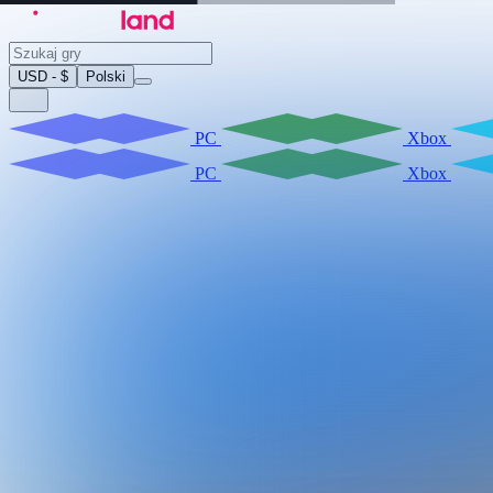
USD - $
Polski
PC
Xbox
PC
Xbox