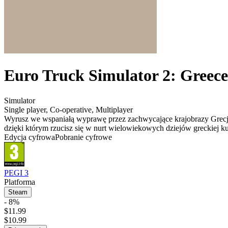
Euro Truck Simulator 2: Greece
Simulator
Single player
,
Co-operative
,
Multiplayer
Wyrusz we wspaniałą wyprawę przez zachwycające krajobrazy Grecji
dzięki którym rzucisz się w nurt wielowiekowych dziejów greckiej ku
Edycja cyfrowa
Pobranie cyfrowe
PEGI 3
Platforma
Steam
- 8%
$11.99
$10.99