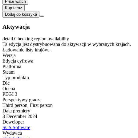
Price watch
Kup teraz
Dodaj do koszyka
Aktywacja
detail.Checking region availability
Ta edycja jest dystrybuowana do aktywacji w wybranych krajach.
Ładowanie listy krajów...
Wersja
Edycja cyfrowa
Platforma
Steam
Typ produktu
Dlc
Ocena
PEGI 3
Perspektywy gracza
Third person
,
First person
Data premiery
3 December 2024
Deweloper
SCS Software
Wydawca