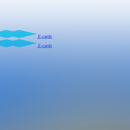
E-cards
E-cards