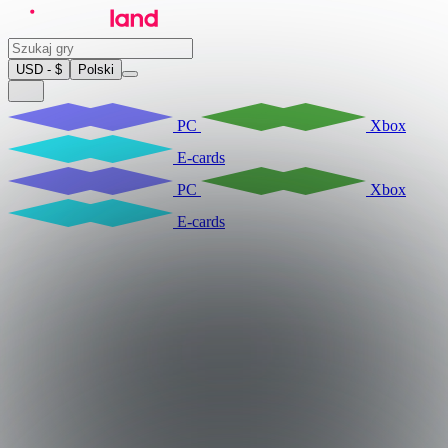
USD - $
Polski
PC
Xbox
E-cards
PC
Xbox
E-cards