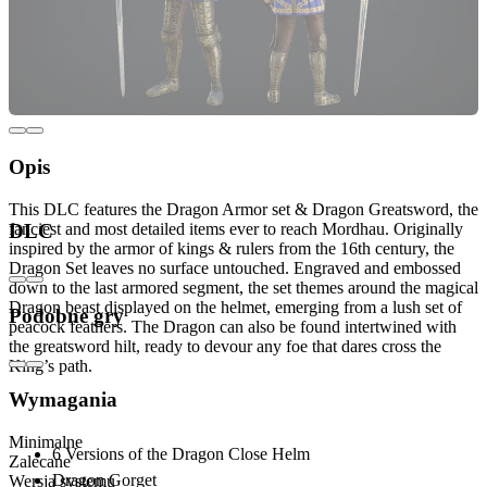
Opis
This DLC features the Dragon Armor set & Dragon Greatsword, the
fanciest and most detailed items ever to reach Mordhau. Originally
DLC
inspired by the armor of kings & rulers from the 16th century, the
Dragon Set leaves no surface untouched. Engraved and embossed
down to the last armored segment, the set themes around the magical
Dragon beast displayed on the helmet, emerging from a lush set of
Podobne gry
peacock feathers. The Dragon can also be found intertwined with
the greatsword hilt, ready to devour any foe that dares cross the
King’s path.
Wymagania
Includes:
Minimalne
6 Versions of the Dragon Close Helm
Zalecane
Dragon Gorget
Wersja systemu