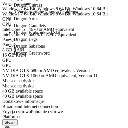
Wersja systemu
Dragon Cuirass
Windows 7 64 Bit, Windows 8 64 Bit, Windows 10 64 Bit
3 Versions of the Dragon Pauldrons
Windows 7 64 Bit, Windows 8 64 Bit, Windows 10 64 Bit
Dragon Arms
CPU
CPU
Dragon Gauntlets
Intel Core i5 - 4670 or AMD equivalent
Dragon Embroidered Skirt
Intel Core i5 - 6600k or AMD equivalent
Dragon Legs
Pamięć
Pamięć
Dragon Sabatons
8 GB RAM
Dragon Greatsword
16 GB RAM
GPU
GPU
NVIDIA GTX 680 or AMD equivalent, Version 11
NVIDIA GTX 1060 or AMD equivalent, Version 11
Miejsce na dysku
Miejsce na dysku
40 GB available space
40 GB available space
Dodatkowe informacje
Broadband Internet connection
Edycja cyfrowa
Pobranie cyfrowe
Platforma
Steam
- 6%