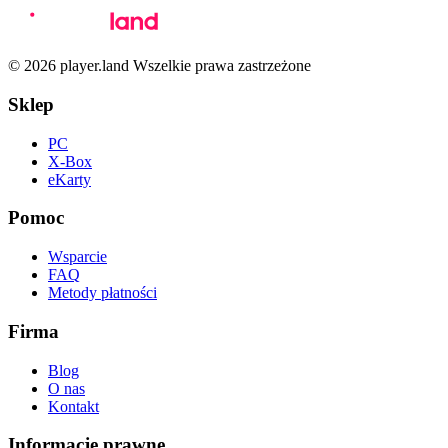
© 2026 player.land Wszelkie prawa zastrzeżone
Sklep
PC
X-Box
eKarty
Pomoc
Wsparcie
FAQ
Metody płatności
Firma
Blog
O nas
Kontakt
Informacje prawne