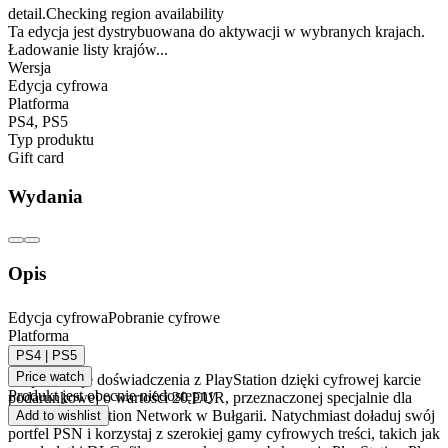
detail.Checking region availability
Ta edycja jest dystrybuowana do aktywacji w wybranych krajach.
Ładowanie listy krajów...
Wersja
Edycja cyfrowa
Platforma
PS4
,
PS5
Typ produktu
Gift card
Wydania
Opis
Karta podarunkowa PlayStation Network 20 EUR
Edycja cyfrowa
Pobranie cyfrowe
Platforma
(BG) – PSN BUŁGARIA
PS4 | PS5
Price watch
Ulepsz swoje doświadczenia z PlayStation dzięki cyfrowej karcie
Produkt jest obecnie niedostępny
podarunkowej o wartości 20 EUR, przeznaczonej specjalnie dla
regionu PlayStation Network w Bułgarii. Natychmiast doładuj swój
Add to wishlist
portfel PSN i korzystaj z szerokiej gamy cyfrowych treści, takich jak