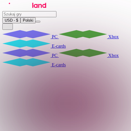
USD - $
Polski
PC
Xbox
E-cards
PC
Xbox
E-cards