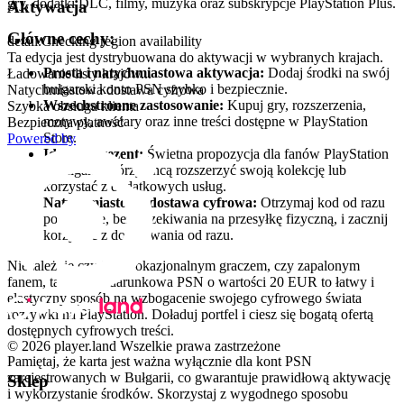
gry, dodatki DLC, filmy, muzyka oraz subskrypcje PlayStation Plus.
Aktywacja
Główne cechy:
detail.Checking region availability
Ta edycja jest dystrybuowana do aktywacji w wybranych krajach.
Prosta i natychmiastowa aktywacja:
Dodaj środki na swój
Ładowanie listy krajów...
bułgarski konto PSN szybko i bezpiecznie.
Natychmiastowa dostawa cyfrowa
Wszechstronne zastosowanie:
Kupuj gry, rozszerzenia,
Szybka obsługa klienta
motywy, awatary oraz inne treści dostępne w PlayStation
Bezpieczna płatność
Store.
Powered by
Idealny prezent:
Świetna propozycja dla fanów PlayStation
z Bułgarii, którzy chcą rozszerzyć swoją kolekcję lub
korzystać z dodatkowych usług.
Natychmiastowa dostawa cyfrowa:
Otrzymaj kod od razu
po zakupie, bez oczekiwania na przesyłkę fizyczną, i zacznij
korzystać z doładowania od razu.
Niezależnie czy jesteś okazjonalnym graczem, czy zapalonym
fanem, ta karta podarunkowa PSN o wartości 20 EUR to łatwy i
elastyczny sposób na wzbogacenie swojego cyfrowego świata
rozrywki na PlayStation. Doładuj portfel i ciesz się bogatą ofertą
dostępnych cyfrowych treści.
© 2026 player.land Wszelkie prawa zastrzeżone
Pamiętaj, że karta jest ważna wyłącznie dla kont PSN
zarejestrowanych w Bułgarii, co gwarantuje prawidłową aktywację
Sklep
i wykorzystanie środków. Skorzystaj z wygodnego sposobu