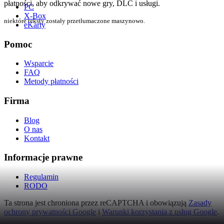
płatności, aby odkrywać nowe gry, DLC i usługi.
PC
X-Box
niektóre teksty zostały przetłumaczone maszynowo.
eKarty
Pomoc
Wsparcie
FAQ
Metody płatności
Firma
Blog
O nas
Kontakt
Informacje prawne
Regulamin
RODO
Ta strona jest chroniona przez reCAPTCHA i obowiązują
Zasady
ochrony prywatności Google
i
Warunki korzystania z usług Google
.