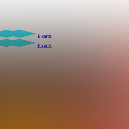
E-cards
E-cards