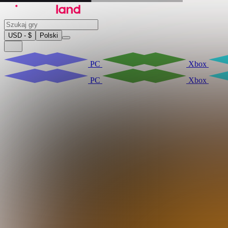
USD - $
Polski
PC
Xbox
PC
Xbox