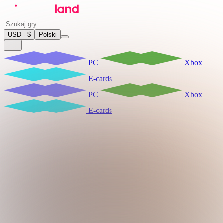
USD - $
Polski
PC
Xbox
E-cards
PC
Xbox
E-cards