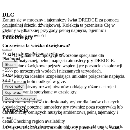
DREDGE - Oryginalna Ścieżka Dźwiękowa
DLC
Zanurz się w mroczny i tajemniczy świat DREDGE za pomocą
oryginalnej ścieżki dźwiękowej. Kolekcja ta przeniesie Cię w
głębiny wędkarskiej przygody pełnej napięcia, tajemnic i
emocjonalnej opowieści.
Podobne gry
Co zawiera ta ścieżka dźwiękowa?
Edycja cyfrowa
Pobranie cyfrowe
Oryginalne kompozycje stworzone specjalnie dla
Platforma
klimatycznej, pełnej napięcia atmosfery gry DREDGE.
Steam
Pełne dźwiękowe pejzaże wspierające poczucie eksploracji
- 55%
po mrocznych wodach i nieznanych terytoriach.
$9.99
Muzyka idealnie uzupełniająca unikalne połączenie napięcia,
$4.49
melancholii i odkryć w grze.
Price watch
Dynamiczny rozwój utworów oddający różne nastroje i
wyzwania spotykane w czasie gry.
Kup teraz
Dodaj do koszyka
Ta ścieżka dźwiękowa to doskonały wybór dla fanów chcących
doświadczyć potężnej atmosfery gry również poza rozgrywką lub
Aktywacja
dla słuchaczy ceniących muzykę ambientową pełną tajemnicy i
emocji.
detail.Checking region availability
Ta edycja jest dystrybuowana do aktywacji w wybranych krajach.
Dźwięk w DREDGE stworzono tak, aby przenieść Cię w świat,