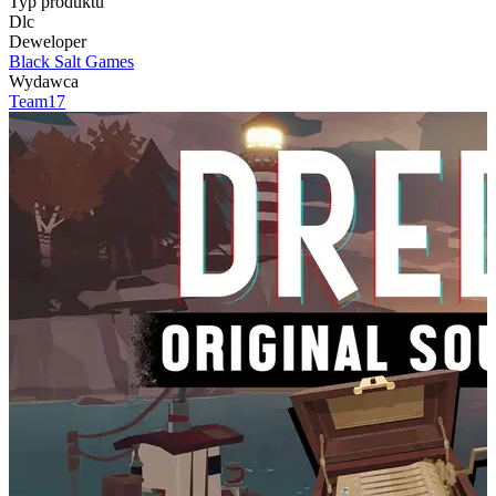
Typ produktu
Dlc
Deweloper
Black Salt Games
Wydawca
Team17