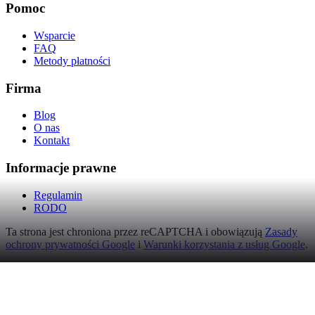
Pomoc
Wsparcie
FAQ
Metody płatności
Firma
Blog
O nas
Kontakt
Informacje prawne
Regulamin
RODO
Ta strona jest chroniona przez reCAPTCHA i obowiązują
Zasady
ochrony prywatności Google
i
Warunki korzystania z usług Google
.