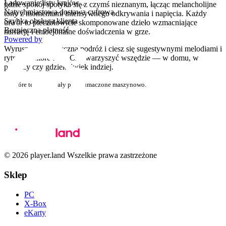
Ładowanie listy krajów...
gdzie spokój spotyka się z czymś nieznanym, łącząc melancholijne
Natychmiastowa dostawa cyfrowa
tony z momentami intensywnego odkrywania i napięcia. Każdy
Szybka obsługa klienta
utwór to pieczołowicie skomponowane dzieło wzmacniające
Bezpieczna płatność
narrację i emocjonalne doświadczenia w grze.
Powered by
Wyrusz w tę muzyczną podróż i ciesz się sugestywnymi melodiami i
rytmami, które będą Ci towarzyszyć wszędzie — w domu, w
podróży czy gdziekolwiek indziej.
niektóre teksty zostały przetłumaczone maszynowo.
© 2026 player.land Wszelkie prawa zastrzeżone
Sklep
PC
X-Box
eKarty