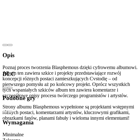
Opis
Poznaj proces tworzenia Blasphemous dzięki cyfrowemu albumowi.
Album ten zawiera szkice i projekty przedstawiające rozwój
DLC
koncepcji różnych postaci zamieszkujących Cvstodię – od
pierwszego pomysłu aż po końcowy projekt. Oprócz wszystkich
tych wspaniałych szkiców album ten zawiera komentarze i
szczegółowe opisy procesu twórczego programistów i artystów.
Podobne gry
Strony albumu Blasphemous wypełnione są projektami wstępnymi
różnych postaci, komentarzami artystów, kluczowymi grafikami,
obrazkami fanów, planami fabuły i wieloma innymi elementami!
Wymagania
Minimalne