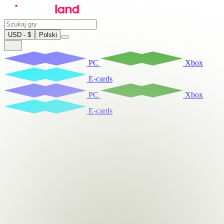
USD - $
Polski
PC
Xbox
E-cards
PC
Xbox
E-cards