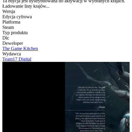
Ta edycja jest dystrybuowana do aktywacji w wybranych krajach.
Ładowanie listy krajów...
Wersja
Edycja cyfrowa
Platforma
Steam
Typ produktu
Dlc
Deweloper
The Game Kitchen
Wydawca
Team17 Digital