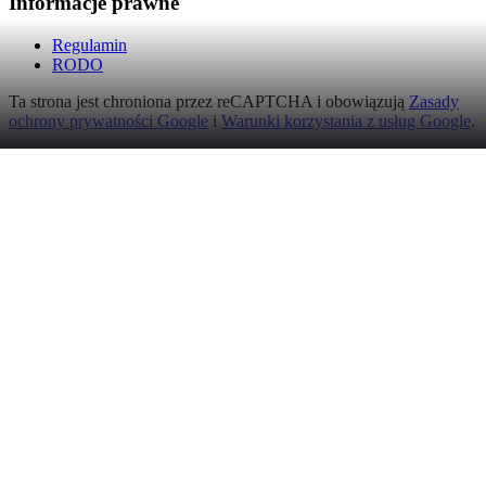
Informacje prawne
Regulamin
RODO
Ta strona jest chroniona przez reCAPTCHA i obowiązują
Zasady
ochrony prywatności Google
i
Warunki korzystania z usług Google
.