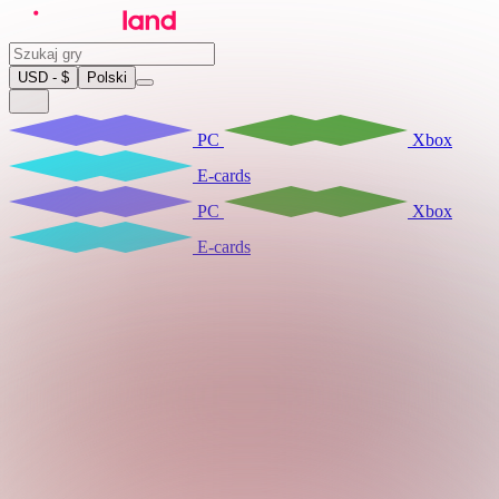
USD - $
Polski
PC
Xbox
E-cards
PC
Xbox
E-cards