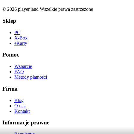
© 2026 player.land Wszelkie prawa zastrzeżone
Sklep
PC
X-Box
eKarty
Pomoc
Wsparcie
FAQ
Metody płatności
Firma
Blog
O nas
Kontakt
Informacje prawne