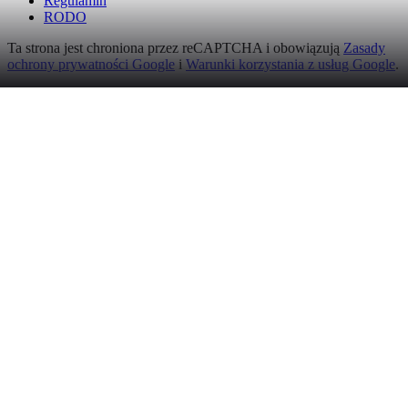
Regulamin
RODO
Ta strona jest chroniona przez reCAPTCHA i obowiązują
Zasady
ochrony prywatności Google
i
Warunki korzystania z usług Google
.