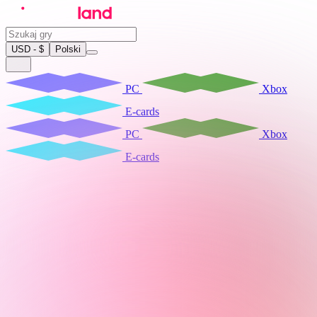
USD - $
Polski
PC
Xbox
E-cards
PC
Xbox
E-cards