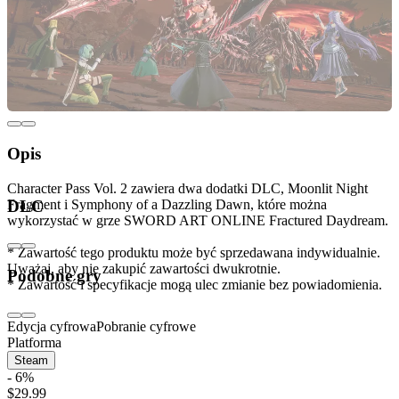
Opis
Character Pass Vol. 2 zawiera dwa dodatki DLC, Moonlit Night
Fragment i Symphony of a Dazzling Dawn, które można
DLC
wykorzystać w grze SWORD ART ONLINE Fractured Daydream.
* Zawartość tego produktu może być sprzedawana indywidualnie.
Uważaj, aby nie zakupić zawartości dwukrotnie.
Podobne gry
* Zawartość i specyfikacje mogą ulec zmianie bez powiadomienia.
Edycja cyfrowa
Pobranie cyfrowe
Platforma
Steam
- 6%
$29.99