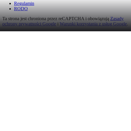
Regulamin
RODO
Ta strona jest chroniona przez reCAPTCHA i obowiązują
Zasady
ochrony prywatności Google
i
Warunki korzystania z usług Google
.