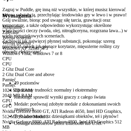
Zagraj w Puddle, grę inną niż wszystkie, w której musisz kierować
płynną substancją, przechylając środowisko gry w lewo i w prawo!
Wymagania
Graj uważnie, biorąc pod uwagę siłę tarcia, grawitacji oraz
temperaturę, a także odpowiednio wykorzystując określone
Minimalne
właściwości cieczy (woda, olej, nitrogliceryna, rozgrzana lawa...) w
Zalecane
wielu nietuzinkowych sceneriach.
Wersja systemu
Zachowaj jak najwięcej płynnej substancji, pokonując szereg
Wersja systemu
przeszkód, takich jak płonące korytarze, mięsożerne rośliny czy
Windows XP 32bits SP3
obwody elektryczne!
Windows Vista, Windows 7 or 8
CPU
CPU
Cechy główne:
2 Ghz Dual Core
2 Ghz Dual Core and above
Pamięć
49 poziomów
Pamięć
2 poziomy trudności: normalny i ekstremalny
1024 MB RAM
2048 MB RAM
Rankingi: sprawdź wyniki graczy z całego świata
GPU
Medale: porównaj zdobyte medale z dokonaniami swoich
GPU
znajomych
Nvidia Geforce 8600 GT, ATI Radeon 4650, Intel HD Graphics,
Tryb laboratorium z dziesiątkami obiektów, teł i płynów!
512 MB Shader Model 3
Nvidia Geforce 8800, ATI Radeon 4800, Intel HD Graphics 512
Obsługa kontrolerów przez Bluetooth lub USB.
MB