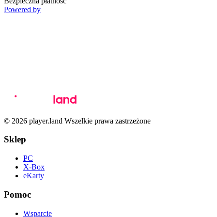
Bezpieczna płatność
Powered by
© 2026 player.land Wszelkie prawa zastrzeżone
Sklep
PC
X-Box
eKarty
Pomoc
Wsparcie