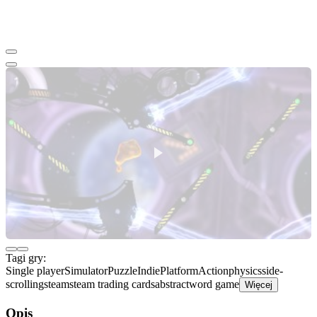
Tagi gry:
Single player
Simulator
Puzzle
Indie
Platform
Action
physics
side-
scrolling
steam
steam trading cards
abstract
word game
Więcej
Opis