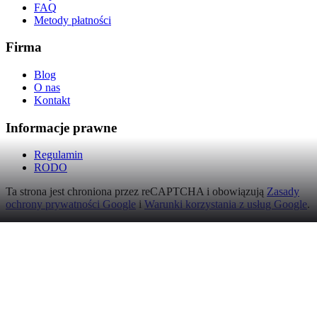
FAQ
Metody płatności
Firma
Blog
O nas
Kontakt
Informacje prawne
Regulamin
RODO
Ta strona jest chroniona przez reCAPTCHA i obowiązują
Zasady
ochrony prywatności Google
i
Warunki korzystania z usług Google
.