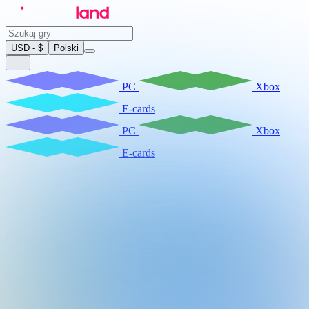
USD - $
Polski
PC
Xbox
E-cards
PC
Xbox
E-cards