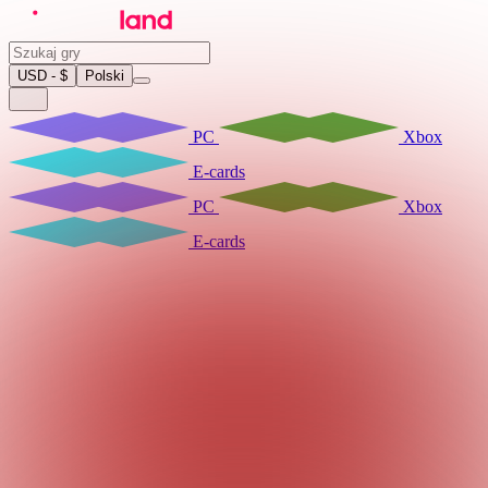
USD - $
Polski
PC
Xbox
E-cards
PC
Xbox
E-cards