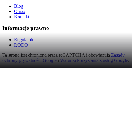
Blog
O nas
Kontakt
Informacje prawne
Regulamin
RODO
Ta strona jest chroniona przez reCAPTCHA i obowiązują
Zasady
ochrony prywatności Google
i
Warunki korzystania z usług Google
.