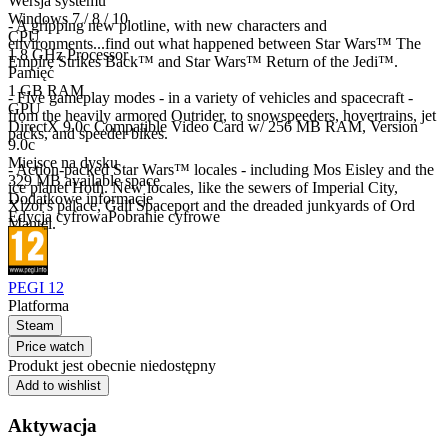
Wersja systemu
Windows 7 / 8 / 10
- A gripping new plotline, with new characters and
CPU
environments...find out what happened between Star Wars™ The
1.8 GHz Processor
Empire Strikes Back™ and Star Wars™ Return of the Jedi™.
Pamięć
1 GB RAM
- Five gameplay modes - in a variety of vehicles and spacecraft -
GPU
from the heavily armored Outrider, to snowspeeders, hovertrains, jet
DirectX 9.0c Compatible Video Card w/ 256 MB RAM, Version
packs, and speeder bikes.
9.0c
Miejsce na dysku
- Action-packed Star Wars™ locales - including Mos Eisley and the
329 MB available space
ice planet Hoth. New locales, like the sewers of Imperial City,
Dodatkowe informacje
Xizor's palace, Gall Spaceport and the dreaded junkyards of Ord
Edycja cyfrowa
Pobranie cyfrowe
Mantel.
PEGI 12
Platforma
Steam
Price watch
Produkt jest obecnie niedostępny
Add to wishlist
Aktywacja