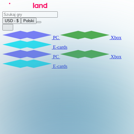
USD - $
Polski
PC
Xbox
E-cards
PC
Xbox
E-cards