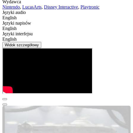
Wydawca
Nintendo
,
LucasArts
,
Disney Interactive
,
Playtronic
Języki audio
English
Języki napisów
English
Języki interfejsu
English
Widok szczegółowy