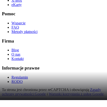
X-Box
eKarty
Pomoc
Wsparcie
FAQ
Metody płatności
Firma
Blog
O nas
Kontakt
Informacje prawne
Regulamin
RODO
Ta strona jest chroniona przez reCAPTCHA i obowiązują
Zasady
ochrony prywatności Google
i
Warunki korzystania z usług Google
.