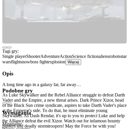
Tagi gry:
Single player
Shooter
Adventure
Action
Science fiction
aliens
robots
star
wars
flight
snow
boss fight
explosion
Więcej
Opis
A long time ago in a galaxy far, far away…
Podobne gry
As Luke Skywalker and the Rebel Alliance struggle to defeat Darth
Vader and the Empire, a new threat arises. Dark Prince Xizor, head
of the Black Sun crime syndicate, aspires to take Darth Vader's place
at the Emperor's side. To do that, he must eliminate young
Wymagania
Skywalker. As Dash Rendar, it's up to you to protect Luke and help
the Alliance defeat the evil Xizor. Watch out for infamous bounty
Minimalne
hunters and deadly stormtroopers! May the Force be with you!