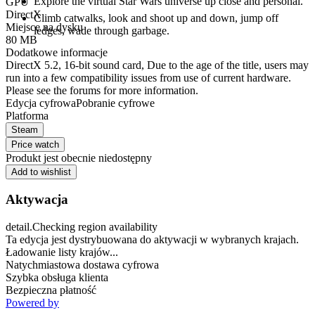
Explore the virtual Star Wars universe up close and personal.
GPU
DirectX
Climb catwalks, look and shoot up and down, jump off
Miejsce na dysku
ledges, wade through garbage.
80 MB
Dodatkowe informacje
DirectX 5.2, 16-bit sound card, Due to the age of the title, users may
run into a few compatibility issues from use of current hardware.
Please see the forums for more information.
Edycja cyfrowa
Pobranie cyfrowe
Platforma
Steam
Price watch
Produkt jest obecnie niedostępny
Add to wishlist
Aktywacja
detail.Checking region availability
Ta edycja jest dystrybuowana do aktywacji w wybranych krajach.
Ładowanie listy krajów...
Natychmiastowa dostawa cyfrowa
Szybka obsługa klienta
Bezpieczna płatność
Powered by