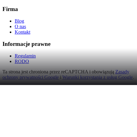
Firma
Blog
O nas
Kontakt
Informacje prawne
Regulamin
RODO
Ta strona jest chroniona przez reCAPTCHA i obowiązują
Zasady
ochrony prywatności Google
i
Warunki korzystania z usług Google
.