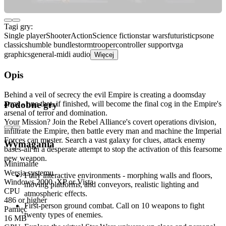
Tagi gry:
Single player
Shooter
Action
Science fiction
star wars
futuristic
psone
classics
humble bundle
stormtrooper
controller support
vga
graphics
general-midi audio
Więcej
Opis
Behind a veil of secrecy the evil Empire is creating a doomsday
army - one that, if finished, will become the final cog in the Empire's
Podobne gry
arsenal of terror and domination.
Your Mission? Join the Rebel Alliance's covert operations division,
infiltrate the Empire, then battle every man and machine the Imperial
Forces can muster. Search a vast galaxy for clues, attack enemy
Wymagania
bases-all in a desperate attempt to stop the activation of this fearsome
new weapon.
Minimalne
Wersja systemu
Fully interactive environments - morphing walls and floors,
Windows 2000, XP or Vista
moving platforms, and conveyors, realistic lighting and
CPU
atmospheric effects.
486 or higher
First-person ground combat. Call on 10 weapons to fight
Pamięć
twenty types of enemies.
16 MB