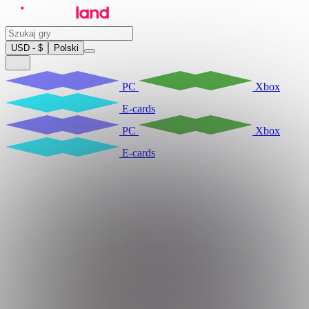
USD - $
Polski
PC
Xbox
E-cards
PC
Xbox
E-cards