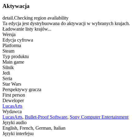
Aktywacja
detail.Checking region availability
Ta edycja jest dystrybuowana do aktywacji w wybranych krajach.
Ładowanie listy krajów...
Wersja
Edycja cyfrowa
Platforma
Steam
Typ produktu
Main game
Silnik
Jedi
Seria
Star Wars
Perspektywy gracza
First person
Deweloper
LucasArts
Wydawca
LucasArts
,
Bullet-Proof Software
,
Sony Computer Entertainment
Języki audio
English, French, German, Italian
Języki interfejsu