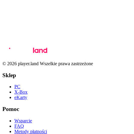
© 2026 player.land Wszelkie prawa zastrzeżone
Sklep
PC
X-Box
eKarty
Pomoc
Wsparcie
FAQ
Metody płatności