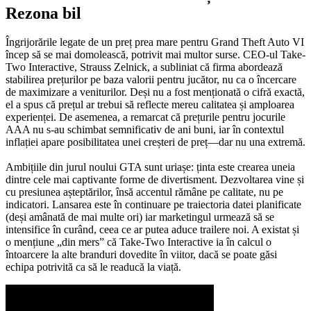
Rezona bil
Îngrijorările legate de un preț prea mare pentru Grand Theft Auto VI
încep să se mai domolească, potrivit mai multor surse. CEO-ul Take-
Two Interactive, Strauss Zelnick, a subliniat că firma abordează
stabilirea prețurilor pe baza valorii pentru jucător, nu ca o încercare
de maximizare a veniturilor. Deși nu a fost menționată o cifră exactă,
el a spus că prețul ar trebui să reflecte mereu calitatea și amploarea
experienței. De asemenea, a remarcat că prețurile pentru jocurile
AAA nu s-au schimbat semnificativ de ani buni, iar în contextul
inflației apare posibilitatea unei creșteri de preț—dar nu una extremă.
Ambițiile din jurul noului GTA sunt uriașe: ținta este crearea uneia
dintre cele mai captivante forme de divertisment. Dezvoltarea vine și
cu presiunea așteptărilor, însă accentul rămâne pe calitate, nu pe
indicatori. Lansarea este în continuare pe traiectoria datei planificate
(deși amânată de mai multe ori) iar marketingul urmează să se
intensifice în curând, ceea ce ar putea aduce trailere noi. A existat și
o mențiune „din mers” că Take-Two Interactive ia în calcul o
întoarcere la alte branduri dovedite în viitor, dacă se poate găsi
echipa potrivită ca să le readucă la viață.