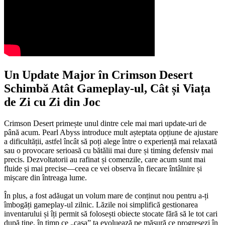
Un Update Major în Crimson Desert
Schimbă Atât Gameplay-ul, Cât și Viața
de Zi cu Zi din Joc
Crimson Desert primește unul dintre cele mai mari update-uri de
până acum. Pearl Abyss introduce mult așteptata opțiune de ajustare
a dificultății, astfel încât să poți alege între o experiență mai relaxată
sau o provocare serioasă cu bătălii mai dure și timing defensiv mai
precis. Dezvoltatorii au rafinat și comenzile, care acum sunt mai
fluide și mai precise—ceea ce vei observa în fiecare întâlnire și
mișcare din întreaga lume.
În plus, a fost adăugat un volum mare de conținut nou pentru a-ți
îmbogăți gameplay-ul zilnic. Lăzile noi simplifică gestionarea
inventarului și îți permit să folosești obiecte stocate fără să le tot cari
după tine, în timp ce „casa” ta evoluează pe măsură ce progresezi în