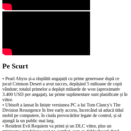
Pe Scurt
• Pearl Abyss și-a răsplătit angajații cu prime generoase după ce
jocul Crimson Desert a avut succes, depășind 5 milioane de copii
vândute; totalul primelor a depășit miliarde de won (aproximativ
3.400 USD per angajat), iar prime suplimentare sunt planificate și în
viitor.
• Ubisoft a lansat în liniște versiunea PC a lui Tom Clancy's The
Division Resurgence în free early access, încercând să aducă titlul
mobil pe computere, în ciuda provocărilor legate de control, și să
ajungă la un public mai larg.
• Resident Evil Requiem va primi și un DLC viitor, plus un