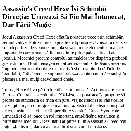
Assassin’s Creed Hexe Își Schimbă
Direcția: Urmează Să Fie Mai Întunecat,
Dar Fără Magie
Jocul Assassin’s Creed Hexe aflat în pregătire trece prin schimbări
semnificative. Potrivit unor rapoarte de tip insider, Ubisoft a decis să
se îndepărteze de viziunea inițială și să elimine elementele magice
importante care urmau să fie una dintre principalele atracții ale
jocului. Mecanici precum controlul animalelor vor dispărea probabil
și ele din joc. Noul management al seriei, condus de Jean Guesdon,
împinge pentru o abordare mai realistă și o revenire la rădăcinile
brandului, fără elemente supranaturale—o schimbare reflectată și în
plecarea a mai mulți dezvoltatori-cheie.
Totuși, Hexe își va păstra identitatea întunecată. Acțiunea are loc în
Europa Centrală a secolului al XVI-lea, iar povestea își propune să
profite de atmosfera de frică din jurul vrăjitoarelor și al vânătorilor
de vrăjitoare, cu o progresie mai liniară. Sistemul de teamă inspirat
de expansiunea Jack the Ripper din Assassin’s Creed Syndicate
urmează și el să joace un rol important, amplificând tensiunea și
brutalitatea mediului. Rezultatul ar putea fi un Assassin’s Creed mai
puțin „fantezie”, dar cu atât mai brut și ancora t în istorie.