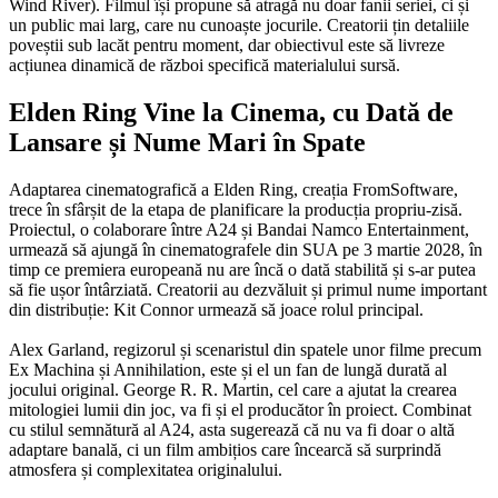
Wind River). Filmul își propune să atragă nu doar fanii seriei, ci și
un public mai larg, care nu cunoaște jocurile. Creatorii țin detaliile
poveștii sub lacăt pentru moment, dar obiectivul este să livreze
acțiunea dinamică de război specifică materialului sursă.
Elden Ring Vine la Cinema, cu Dată de
Lansare și Nume Mari în Spate
Adaptarea cinematografică a Elden Ring, creația FromSoftware,
trece în sfârșit de la etapa de planificare la producția propriu-zisă.
Proiectul, o colaborare între A24 și Bandai Namco Entertainment,
urmează să ajungă în cinematografele din SUA pe 3 martie 2028, în
timp ce premiera europeană nu are încă o dată stabilită și s-ar putea
să fie ușor întârziată. Creatorii au dezvăluit și primul nume important
din distribuție: Kit Connor urmează să joace rolul principal.
Alex Garland, regizorul și scenaristul din spatele unor filme precum
Ex Machina și Annihilation, este și el un fan de lungă durată al
jocului original. George R. R. Martin, cel care a ajutat la crearea
mitologiei lumii din joc, va fi și el producător în proiect. Combinat
cu stilul semnătură al A24, asta sugerează că nu va fi doar o altă
adaptare banală, ci un film ambițios care încearcă să surprindă
atmosfera și complexitatea originalului.