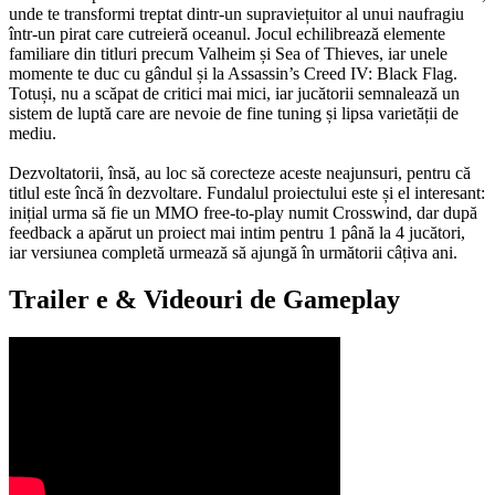
unde te transformi treptat dintr-un supraviețuitor al unui naufragiu
într-un pirat care cutreieră oceanul. Jocul echilibrează elemente
familiare din titluri precum Valheim și Sea of Thieves, iar unele
momente te duc cu gândul și la Assassin’s Creed IV: Black Flag.
Totuși, nu a scăpat de critici mai mici, iar jucătorii semnalează un
sistem de luptă care are nevoie de fine tuning și lipsa varietății de
mediu.
Dezvoltatorii, însă, au loc să corecteze aceste neajunsuri, pentru că
titlul este încă în dezvoltare. Fundalul proiectului este și el interesant:
inițial urma să fie un MMO free-to-play numit Crosswind, dar după
feedback a apărut un proiect mai intim pentru 1 până la 4 jucători,
iar versiunea completă urmează să ajungă în următorii câțiva ani.
Trailer e & Videouri de Gameplay