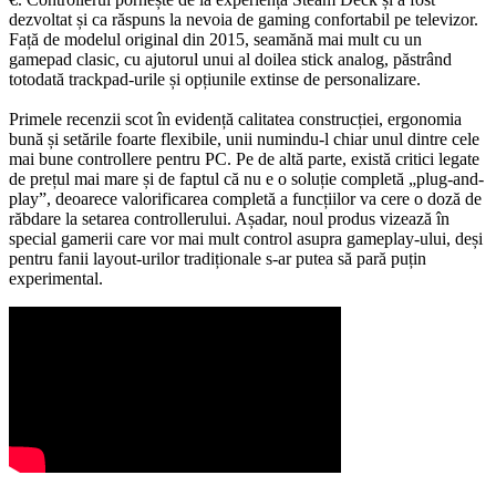
dezvoltat și ca răspuns la nevoia de gaming confortabil pe televizor.
Față de modelul original din 2015, seamănă mai mult cu un
gamepad clasic, cu ajutorul unui al doilea stick analog, păstrând
totodată trackpad-urile și opțiunile extinse de personalizare.
Primele recenzii scot în evidență calitatea construcției, ergonomia
bună și setările foarte flexibile, unii numindu-l chiar unul dintre cele
mai bune controllere pentru PC. Pe de altă parte, există critici legate
de prețul mai mare și de faptul că nu e o soluție completă „plug-and-
play”, deoarece valorificarea completă a funcțiilor va cere o doză de
răbdare la setarea controllerului. Așadar, noul produs vizează în
special gamerii care vor mai mult control asupra gameplay-ului, deși
pentru fanii layout-urilor tradiționale s-ar putea să pară puțin
experimental.