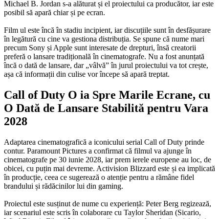
Michael B. Jordan s-a alăturat și el proiectului ca producător, iar este
posibil să apară chiar și pe ecran.
Film ul este încă în stadiu incipient, iar discuțiile sunt în desfășurare
în legătură cu cine va gestiona distribuția. Se spune că nume mari
precum Sony și Apple sunt interesate de drepturi, însă creatorii
preferă o lansare tradițională în cinematografe. Nu a fost anunțată
încă o dată de lansare, dar „vâlvă” în jurul proiectului va tot crește,
așa că informații din culise vor începe să apară treptat.
Call of Duty O ia Spre Marile Ecrane, cu
O Dată de Lansare Stabilită pentru Vara
2028
Adaptarea cinematografică a iconicului serial Call of Duty prinde
contur. Paramount Pictures a confirmat că filmul va ajunge în
cinematografe pe 30 iunie 2028, iar prem ierele europene au loc, de
obicei, cu puțin mai devreme. Activision Blizzard este și ea implicată
în producție, ceea ce sugerează o atenție pentru a rămâne fidel
brandului și rădăcinilor lui din gaming.
Proiectul este susținut de nume cu experiență: Peter Berg regizează,
iar scenariul este scris în colaborare cu Taylor Sheridan (Sicario,