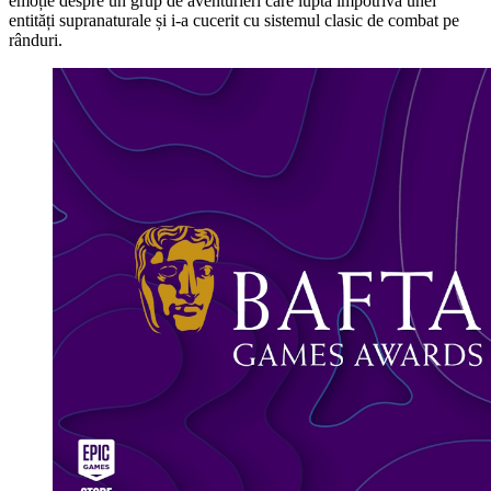
emoție despre un grup de aventurieri care luptă împotriva unei
entități supranaturale și i-a cucerit cu sistemul clasic de combat pe
rânduri.