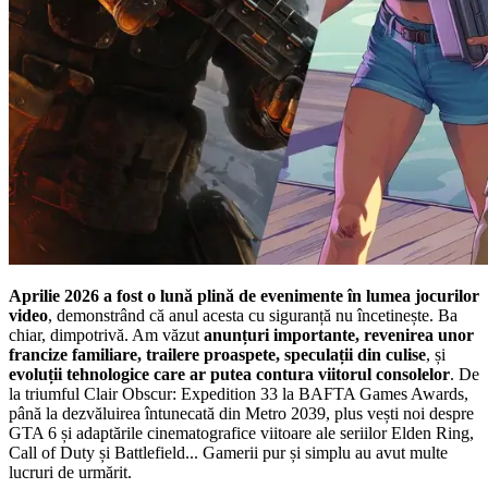
Aprilie 2026 a fost o lună plină de evenimente în lumea jocurilor
video
, demonstrând că anul acesta cu siguranță nu încetinește. Ba
chiar, dimpotrivă. Am văzut
anunțuri importante, revenirea unor
francize familiare, trailere proaspete, speculații din culise
, și
evoluții tehnologice care ar putea contura viitorul consolelor
. De
la triumful Clair Obscur: Expedition 33 la BAFTA Games Awards,
până la dezvăluirea întunecată din Metro 2039, plus vești noi despre
GTA 6 și adaptările cinematografice viitoare ale seriilor Elden Ring,
Call of Duty și Battlefield... Gamerii pur și simplu au avut multe
lucruri de urmărit.