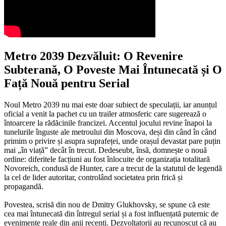
Metro 2039 Dezvăluit: O Revenire
Subterană, O Poveste Mai Întunecată și O
Față Nouă pentru Serial
Noul Metro 2039 nu mai este doar subiect de speculații, iar anunțul
oficial a venit la pachet cu un trailer atmosferic care sugerează o
întoarcere la rădăcinile francizei. Accentul jocului revine înapoi la
tunelurile înguste ale metroului din Moscova, deși din când în când
primim o privire și asupra suprafeței, unde orașul devastat pare puțin
mai „în viață” decât în trecut. Dedeseubt, însă, domnește o nouă
ordine: diferitele facțiuni au fost înlocuite de organizația totalitară
Novoreich, condusă de Hunter, care a trecut de la statutul de legendă
la cel de lider autoritar, controlând societatea prin frică și
propagandă.
Povestea, scrisă din nou de Dmitry Glukhovsky, se spune că este
cea mai întunecată din întregul serial și a fost influențată puternic de
evenimente reale din anii recenți. Dezvoltatorii au recunoscut că au