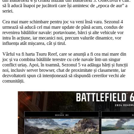
din Battlefield 4 și Grand Bazaar din Battlefield 3. Obiectivul e clar:
să îi aducă înapoi pe jucătorii care își amintesc de „epoca de aur” a
seriei.
Cea mai mare schimbare pentru joc va veni însă vara. Sezonul 4
urmează să aducă cel mai mare update de până acum, condus de
revenirea bătăliilor navale: portavioane, bărci și alte vehicule vor
intra în acțiune, iar mecanici noi, precum valurile dinamice, vor
influența atât mișcarea, cât și tirul.
Vârful va fi harta Tsuru Reef, care se anunță a fi cea mai mare din
joc și va combina bătăliile terestre cu cele navale într-un singur
conflict uriaș. Apoi, în toamnă, Sezonul 5 va adăuga hărți și funcții
noi, inclusiv server browser, chat de proximitate și clasamente, iar
dezvoltatorii spun că intenționează să răspundă cererilor vechi ale
comunității.