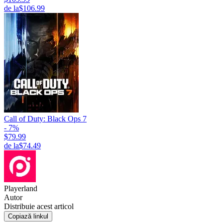
de la
$106.99
Call of Duty: Black Ops 7
- 7%
$79.99
de la
$74.49
Playerland
Autor
Distribuie acest articol
Copiază linkul