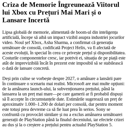
Criza de Memorie Îngreunează Viitorul
lui Xbox cu Prețuri Mai Mari și o
Lansare Incertă
Lipsa globală de memorie, alimentată de boom-ul din inteligența
artificială, începe să aibă un impact vizibil asupra industriei jocurilor
video. Noul șef Xbox, Asha Sharma, a confirmat că generația
următoare de consolă, codificată Project Helix, va fi afectată de
aceste evoluții, în special în ceea ce privește prețul și disponibilitatea.
Costurile componentelor cresc, iar potrivit ei, situația de pe piață este
atât de imprevizibilă încât în prezent este imposibil să se stabilească
o dată de lansare concretă.
Deși prin culise se vorbește despre 2027, o amânare a lansării pare
în continuare o scenariu mai realist. Microsoft are mai multe opțiuni:
de la amânarea launch-ului, la subvenționarea prețului, până la
lansarea la un preț mai mare—pe care gamerii ar fi probabil dispuși
să îl accepte în circumstanțele date. Estimările sugerează un preț de
aproximativ 1.000–1.200 de dolari per consolă, dar pentru moment
este totuși prea devreme ca să fie luat prea în serios. Sony se
confruntă cu provocări similare și nu a exclus amânarea următoarei
generații de PlayStation până la finalul deceniului, iar efectele crizei
au dus și la o creștere a prețului pentru actualul PlayStation 5.