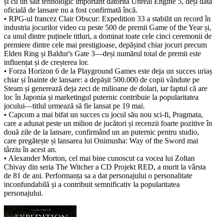
și cu un salt tehnologic important datorită Unreal Engine 5, deși data
oficială de lansare nu a fost confirmată încă.
• RPG-ul francez Clair Obscur: Expedition 33 a stabilit un record în
industria jocurilor video cu peste 500 de premii Game of the Year și,
ca unul dintre puținele titluri, a dominat toate cele cinci ceremonii de
premiere dintre cele mai prestigioase, depășind chiar jocuri precum
Elden Ring și Baldur's Gate 3—deși numărul total de premii este
influențat și de creșterea lor.
• Forza Horizon 6 de la Playground Games este deja un succes uriaș
chiar și înainte de lansare: a depășit 500.000 de copii vândute pe
Steam și generează deja zeci de milioane de dolari, iar faptul că are
loc în Japonia și marketingul puternic contribuie la popularitatea
jocului—titlul urmează să fie lansat pe 19 mai.
• Capcom a mai bifat un succes cu jocul său nou sci-fi, Pragmata,
care a adunat peste un milion de jucători și recenzii foarte pozitive în
două zile de la lansare, confirmând un an puternic pentru studio,
care pregătește și lansarea lui Onimusha: Way of the Sword mai
târziu în acest an.
• Alexander Morton, cel mai bine cunoscut ca vocea lui Zoltan
Chivay din seria The Witcher a CD Projekt RED, a murit la vârsta
de 81 de ani. Performanța sa a dat personajului o personalitate
inconfundabilă și a contribuit semnificativ la popularitatea
personajului.