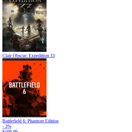
Clair Obscur: Expedition 33
Battlefield 6: Phantom Edition
- 3%
$109.99