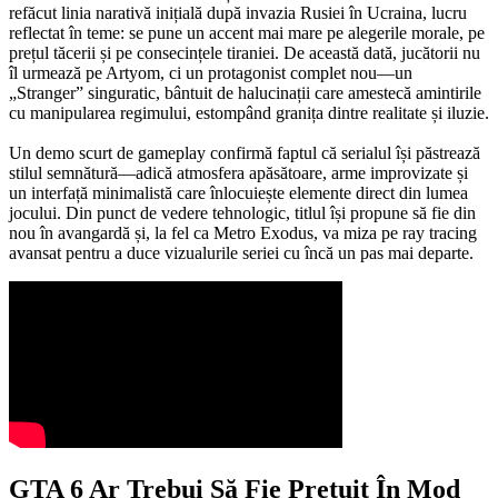
refăcut linia narativă inițială după invazia Rusiei în Ucraina, lucru
reflectat în teme: se pune un accent mai mare pe alegerile morale, pe
prețul tăcerii și pe consecințele tiraniei. De această dată, jucătorii nu
îl urmează pe Artyom, ci un protagonist complet nou—un
„Stranger” singuratic, bântuit de halucinații care amestecă amintirile
cu manipularea regimului, estompând granița dintre realitate și iluzie.
Un demo scurt de gameplay confirmă faptul că serialul își păstrează
stilul semnătură—adică atmosfera apăsătoare, arme improvizate și
un interfață minimalistă care înlocuiește elemente direct din lumea
jocului. Din punct de vedere tehnologic, titlul își propune să fie din
nou în avangardă și, la fel ca Metro Exodus, va miza pe ray tracing
avansat pentru a duce vizualurile seriei cu încă un pas mai departe.
GTA 6 Ar Trebui Să Fie Prețuit În Mod