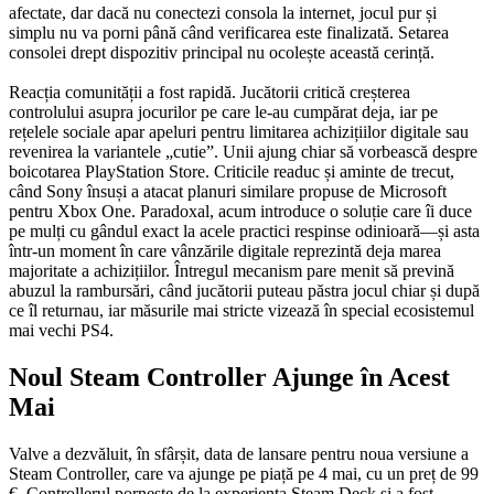
afectate, dar dacă nu conectezi consola la internet, jocul pur și
simplu nu va porni până când verificarea este finalizată. Setarea
consolei drept dispozitiv principal nu ocolește această cerință.
Reacția comunității a fost rapidă. Jucătorii critică creșterea
controlului asupra jocurilor pe care le-au cumpărat deja, iar pe
rețelele sociale apar apeluri pentru limitarea achizițiilor digitale sau
revenirea la variantele „cutie”. Unii ajung chiar să vorbească despre
boicotarea PlayStation Store. Criticile readuc și aminte de trecut,
când Sony însuși a atacat planuri similare propuse de Microsoft
pentru Xbox One. Paradoxal, acum introduce o soluție care îi duce
pe mulți cu gândul exact la acele practici respinse odinioară—și asta
într-un moment în care vânzările digitale reprezintă deja marea
majoritate a achizițiilor. Întregul mecanism pare menit să prevină
abuzul la rambursări, când jucătorii puteau păstra jocul chiar și după
ce îl returnau, iar măsurile mai stricte vizează în special ecosistemul
mai vechi PS4.
Noul Steam Controller Ajunge în Acest
Mai
Valve a dezvăluit, în sfârșit, data de lansare pentru noua versiune a
Steam Controller, care va ajunge pe piață pe 4 mai, cu un preț de 99
€. Controllerul pornește de la experiența Steam Deck și a fost