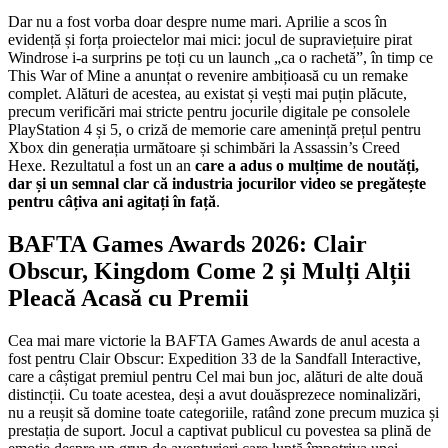
Dar nu a fost vorba doar despre nume mari. Aprilie a scos în
evidență și forța proiectelor mai mici: jocul de supraviețuire pirat
Windrose i-a surprins pe toți cu un launch „ca o rachetă”, în timp ce
This War of Mine a anunțat o revenire ambițioasă cu un remake
complet. Alături de acestea, au existat și vești mai puțin plăcute,
precum verificări mai stricte pentru jocurile digitale pe consolele
PlayStation 4 și 5, o criză de memorie care amenință prețul pentru
Xbox din generația următoare și schimbări la Assassin’s Creed
Hexe. Rezultatul a fost un an
care a adus o mulțime de noutăți,
dar și un semnal clar că industria jocurilor video se pregătește
pentru câțiva ani agitați în față
.
BAFTA Games Awards 2026: Clair
Obscur, Kingdom Come 2 și Mulți Alții
Pleacă Acasă cu Premii
Cea mai mare victorie la BAFTA Games Awards de anul acesta a
fost pentru Clair Obscur: Expedition 33 de la Sandfall Interactive,
care a câștigat premiul pentru Cel mai bun joc, alături de alte două
distincții. Cu toate acestea, deși a avut douăsprezece nominalizări,
nu a reușit să domine toate categoriile, ratând zone precum muzica și
prestația de suport. Jocul a captivat publicul cu povestea sa plină de