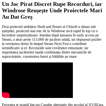
Un Joc Pirat Discret Rupe Recorduri, iar
Windrose Reușește Unde Proiectele Mari
Au Dat Greș
Deși proiectul ambițios Skull and Bones al Ubisoft a rămas sub
așteptări, proiectul mai mic de la Windrose urcă rapid în top cu o
încredere surprinzătoare. Imediat după lansarea în early access pe
Steam, a atras peste 113.000 de jucători odată, iar răspunsul pozitiv
la versiunea demo în timpul Steam Next Fest a contribuit
semnificativ și el. Recenziile sunt covârșitor entuziaste, iar
majoritatea jucătorilor laudă combinația dintre mecanicile de
supraviețuire, construirea bazei și bătăliile pe mare.
Povestea te poartă într-un Caraibe alternativ din secolul al XVIII-lea,