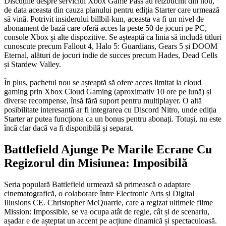
Discuțiile despre serviciul Xbox Game Pass au reizbucnit din nou,
de data aceasta din cauza planului pentru ediția Starter care urmează
să vină. Potrivit insiderului billbil-kun, aceasta va fi un nivel de
abonament de bază care oferă acces la peste 50 de jocuri pe PC,
console Xbox și alte dispozitive. Se așteaptă ca linia să includă titluri
cunoscute precum Fallout 4, Halo 5: Guardians, Gears 5 și DOOM
Eternal, alături de jocuri indie de succes precum Hades, Dead Cells
și Stardew Valley.
În plus, pachetul nou se așteaptă să ofere acces limitat la cloud
gaming prin Xbox Cloud Gaming (aproximativ 10 ore pe lună) și
diverse recompense, însă fără suport pentru multiplayer. O altă
posibilitate interesantă ar fi integrarea cu Discord Nitro, unde ediția
Starter ar putea funcționa ca un bonus pentru abonați. Totuși, nu este
încă clar dacă va fi disponibilă și separat.
Battlefield Ajunge Pe Marile Ecrane Cu
Regizorul din Misiunea: Imposibilă
Seria populară Battlefield urmează să primească o adaptare
cinematografică, o colaborare între Electronic Arts și Digital
Illusions CE. Christopher McQuarrie, care a regizat ultimele filme
Mission: Impossible, se va ocupa atât de regie, cât și de scenariu,
așadar e de așteptat un accent pe acțiune dinamică și spectaculoasă.