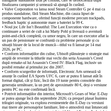
minigame standalone axat pe combat, care se deblochează după
finalizarea campaniei și urmează să ajungă în curând.
• Valve Corporation va lansa noul Steam Controller G pe 4 mai ca
produs standalone, fără Steam Machine, din cauza lipsei de
componente hardware, oferind funcții moderne precum trackpads,
feedback haptic și autonomie mare a bateriei la 99 €.
• Noul joc Life Isn’t Beautiful: The Last Execution vine ca o
continuare a seriei de cult a lui Marty Pohl și livrează o aventură
point-and-click completă, cu umor negru, în care un executor aflat la
un pas de pensionare se confruntă cu probleme personale și cu
situații bizare de la locul de muncă—titlul va fi lansat pe 14 mai
2026, pe PC.
• Conform informațiilor din culise, Ubisoft plănuiește o strategie mai
amplă de revenire la titlurile mai vechi din seria Assassin’s Creed
după remake-ul lui Assassin’s Creed IV: Black Flag, inclusiv un
posibil remake al primului joc din 2007.
• Conform scurgerilor de informații, Electronic Arts urmează să
anunțe în curând EA Sports UFC 6, care ar putea fi lansat atât în
format digital, cât și fizic, încă din 19 iunie pentru consolele din
generația următoare, la un preț de aproximativ 80 €, deși o versiune
pentru PC nu este confirmată încă.
• Potrivit informațiilor din interior, Microsoft’s Gears of War: E-Day
ar putea ajunge încă din septembrie 2026; ca prequel plasat înaintea
trilogiei originale, va explora evenimentele din E-Day cu versiuni
mai tinere ale personajelor familiare, într-o atmosferă mai întunecată