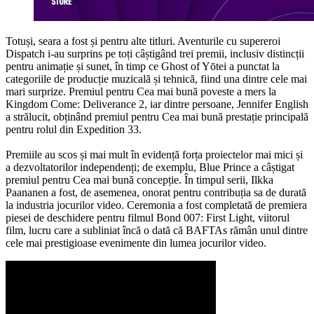
Totuși, seara a fost și pentru alte titluri. Aventurile cu supereroi
Dispatch i-au surprins pe toți câștigând trei premii, inclusiv distincții
pentru animație și sunet, în timp ce Ghost of Yōtei a punctat la
categoriile de producție muzicală și tehnică, fiind una dintre cele mai
mari surprize. Premiul pentru Cea mai bună poveste a mers la
Kingdom Come: Deliverance 2, iar dintre persoane, Jennifer English
a strălucit, obținând premiul pentru Cea mai bună prestație principală
pentru rolul din Expedition 33.
Premiile au scos și mai mult în evidență forța proiectelor mai mici și
a dezvoltatorilor independenți; de exemplu, Blue Prince a câștigat
premiul pentru Cea mai bună concepție. În timpul serii, Ilkka
Paananen a fost, de asemenea, onorat pentru contribuția sa de durată
la industria jocurilor video. Ceremonia a fost completată de premiera
piesei de deschidere pentru filmul Bond 007: First Light, viitorul
film, lucru care a subliniat încă o dată că BAFTAs rămân unul dintre
cele mai prestigioase evenimente din lumea jocurilor video.