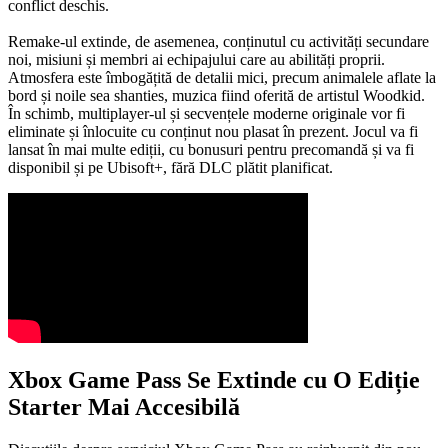
conflict deschis.
Remake-ul extinde, de asemenea, conținutul cu activități secundare
noi, misiuni și membri ai echipajului care au abilități proprii.
Atmosfera este îmbogățită de detalii mici, precum animalele aflate la
bord și noile sea shanties, muzica fiind oferită de artistul Woodkid.
În schimb, multiplayer-ul și secvențele moderne originale vor fi
eliminate și înlocuite cu conținut nou plasat în prezent. Jocul va fi
lansat în mai multe ediții, cu bonusuri pentru precomandă și va fi
disponibil și pe Ubisoft+, fără DLC plătit planificat.
Xbox Game Pass Se Extinde cu O Ediție
Starter Mai Accesibilă