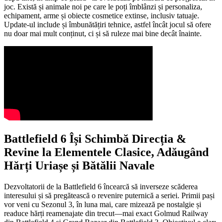
joc. Există și animale noi pe care le poți îmblânzi și personaliza,
echipament, arme și obiecte cosmetice extinse, inclusiv tatuaje.
Update-ul include și îmbunătățiri tehnice, astfel încât jocul să ofere
nu doar mai mult conținut, ci și să ruleze mai bine decât înainte.
Battlefield 6 Își Schimbă Direcția &
Revine la Elementele Clasice, Adăugând
Hărți Uriașe și Bătălii Navale
Dezvoltatorii de la Battlefield 6 încearcă să inverseze scăderea
interesului și să pregătească o revenire puternică a seriei. Primii pași
vor veni cu Sezonul 3, în luna mai, care mizează pe nostalgie și
readuce hărți reamenajate din trecut—mai exact Golmud Railway