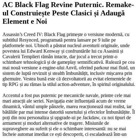
AC Black Flag Revine Puternic. Remake-
ul Construiește Peste Clasici și Adaugă
Element e Noi
Assassin’s Creed IV: Black Flag primește o versiune modernă, cu
subtitlul Resynced, programată pentru lansare pe 9 iulie pe
platformele noi. Ubisoft a păstrat nucleul aventurii originale, unde
povestea lui Edward Kenway și confruntările lui cu Asasinii și
Cavalerii Templieri rămân intacte, dar jocul a trecut printr-o
schimbare tehnologică și de gameplay semnificativă. Rulează pe cea
mai nouă versiune a engine-ului Anvil, oferind parkour mai fluid, un
sistem de luptă revizuit și stealth îmbunătățit, inclusiv mișcarea prin
ghemuire. Vestea bună este că dezvoltatorii au evitat elementele de
tip RPG și au rămas la stilul action-adventure, în spiritul originalului.
Accentul a fost pus puternic pe mecanicile navale, printre cele mai
mari atracții ale seriei. Navigația este influențată acum de vreme
dinamică, vântul umple pânzele, marea reacționează mai realist, iar
bătăliile par mai intense datorită sunetului și efectelor îmbunătățite. Îl
poți din nou personaliza și upgrade-ui pe Jackdaw, cu noi tipuri de
armament și moduri alternative de tragere. Misiunile de
supraveghere au suferit și ele o schimbare interesantă: nu se mai
încheie automat imediat ce ești descoperit, ci escaladează într-un