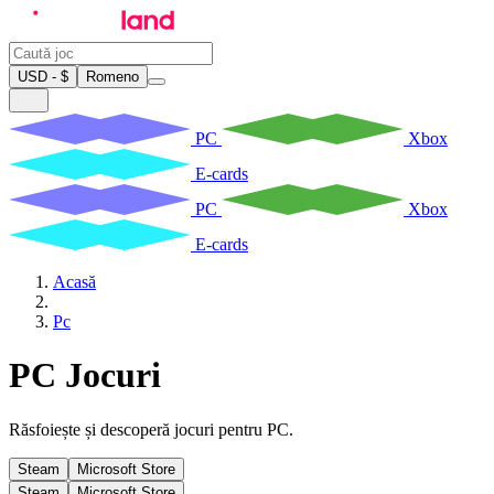
USD - $
Romeno
PC
Xbox
E-cards
PC
Xbox
E-cards
Acasă
Pc
PC Jocuri
Răsfoiește și descoperă jocuri pentru PC.
Steam
Microsoft Store
Steam
Microsoft Store