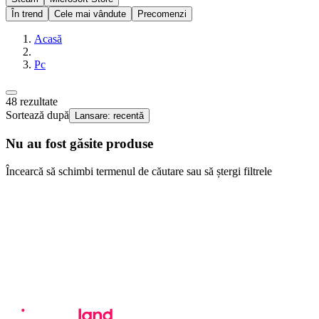
În trend
Cele mai vândute
Precomenzi
Acasă
Pc
48
rezultate
Sortează după
Lansare: recentă
Nu au fost găsite produse
Încearcă să schimbi termenul de căutare sau să ștergi filtrele