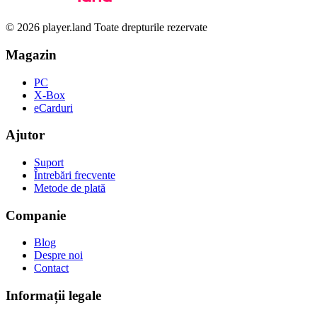
© 2026 player.land Toate drepturile rezervate
Magazin
PC
X-Box
eCarduri
Ajutor
Suport
Întrebări frecvente
Metode de plată
Companie
Blog
Despre noi
Contact
Informații legale