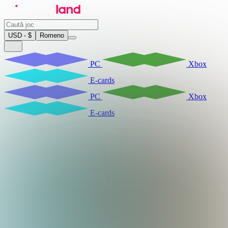
USD - $
Romeno
PC
Xbox
E-cards
PC
Xbox
E-cards