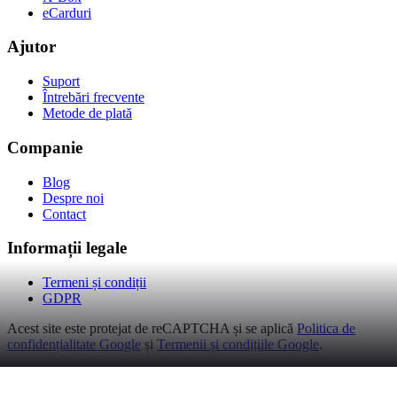
eCarduri
Ajutor
Suport
Întrebări frecvente
Metode de plată
Companie
Blog
Despre noi
Contact
Informații legale
Termeni și condiții
GDPR
Acest site este protejat de reCAPTCHA și se aplică
Politica de
confidențialitate Google
și
Termenii și condițiile Google
.