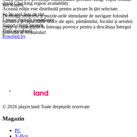
detail.Checking region availability
sau Katara.
Această ediție este distribuită pentru activare în țări selectate.
Se încarcă lista de țări...
Dezleagă misterele și puzzle-urile stimulante de navigare folosind
Livrare digitală instantanee
curbarea și capacitățile unice ale apei, pământului, focului și aerului;
Suport clienți prompt
crește-ți capacitățile în întreaga povest,e pentru a descătușa întregul
Plată securizată
potențial al Avatarului!
Powered by
© 2026 player.land Toate drepturile rezervate
Magazin
PC
X-Box