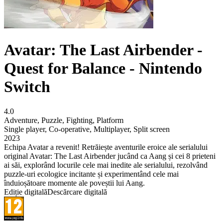
Avatar: The Last Airbender -
Quest for Balance - Nintendo
Switch
4.0
Adventure
,
Puzzle
,
Fighting
,
Platform
Single player
,
Co-operative
,
Multiplayer
,
Split screen
2023
Echipa Avatar a revenit! Retrăiește aventurile eroice ale serialului
original Avatar: The Last Airbender jucând ca Aang și cei 8 prieteni
ai săi, explorând locurile cele mai inedite ale serialului, rezolvând
puzzle-uri ecologice incitante și experimentând cele mai
înduioșătoare momente ale poveștii lui Aang.
Ediție digitală
Descărcare digitală