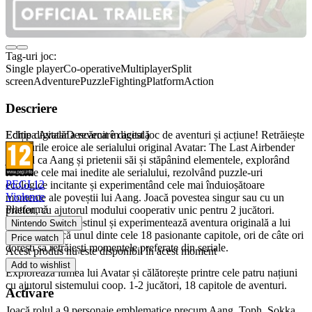
Tag-uri joc:
Single player
Co-operative
Multiplayer
Split
screen
Adventure
Puzzle
Fighting
Platform
Action
Descriere
Echipa Avatar a revenit în acest joc de aventuri și acțiune! Retrăiește
Ediție digitală
Descărcare digitală
aventurile eroice ale serialului original Avatar: The Last Airbender
jucând ca Aang și prietenii săi și stăpânind elementele, explorând
locurile cele mai inedite ale serialului, rezolvând puzzle-uri
PEGI 12
ecologice incitante și experimentând cele mai înduioșătoare
Violence
momente ale poveștii lui Aang.​ Joacă povestea singur sau cu un
Platformă
prieten, cu ajutorul modului cooperativ unic pentru 2 jucători.
Îmbrățișează-ți destinul și experimentează aventura originală a lui
Nintendo Switch
Aang. Rejoacă unul dinte cele 18 pasionante capitole, ori de câte ori
Price watch
dorești să retrăiești momentele preferate din seriale.
Acest produs nu este disponibil în acest moment
Add to wishlist
Explorează lumea lui Avatar și călătorește printre cele patru națiuni
cu ajutorul sistemului coop. 1-2 jucători, 18 capitole de aventuri.
Activare
Joacă rolul a 9 personaje emblematice precum Aang, Toph, Sokka,