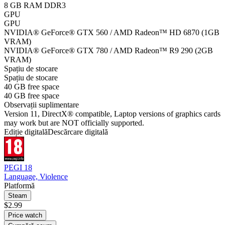
8 GB RAM DDR3
GPU
GPU
NVIDIA® GeForce® GTX 560 / AMD Radeon™ HD 6870 (1GB
VRAM)
NVIDIA® GeForce® GTX 780 / AMD Radeon™ R9 290 (2GB
VRAM)
Spațiu de stocare
Spațiu de stocare
40 GB free space
40 GB free space
Observații suplimentare
Version 11, DirectX® compatible, Laptop versions of graphics cards
may work but are NOT officially supported.
Ediție digitală
Descărcare digitală
PEGI 18
Language, Violence
Platformă
Steam
$2.99
Price watch