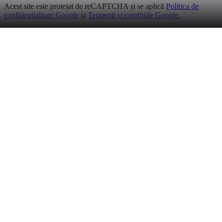
Acest site este protejat de reCAPTCHA și se aplică
Politica de
confidențialitate Google
și
Termenii și condițiile Google
.