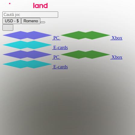
USD - $
Romeno
PC
Xbox
E-cards
PC
Xbox
E-cards