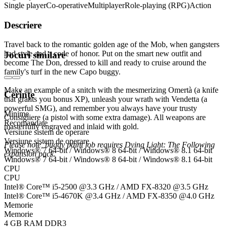
Single player
Co-operative
Multiplayer
Role-playing (RPG)
Action
Descriere
Travel back to the romantic golden age of the Mob, when gangsters
had style and a code of honor. Put on the smart new outfit and
Jocuri similare
become The Don, dressed to kill and ready to cruise around the
family's turf in the new Capo buggy.
Make an example of a snitch with the mesmerizing Omertà (a knife
Cerințe
that grants you bonus XP), unleash your wrath with Vendetta (a
powerful SMG), and remember you always have your trusty
Minime
Consigliere (a pistol with some extra damage). All weapons are
Recomandate
masterfully engraved and inlaid with gold.
Versiune sistem de operare
Versiune sistem de operare
Please note, buggy paint job requires Dying Light: The Following
Windows® 7 64-bit / Windows® 8 64-bit / Windows® 8.1 64-bit
expansion pack.
Windows® 7 64-bit / Windows® 8 64-bit / Windows® 8.1 64-bit
CPU
CPU
Intel® Core™ i5-2500 @3.3 GHz / AMD FX-8320 @3.5 GHz
Intel® Core™ i5-4670K @3.4 GHz / AMD FX-8350 @4.0 GHz
Memorie
Memorie
4 GB RAM DDR3