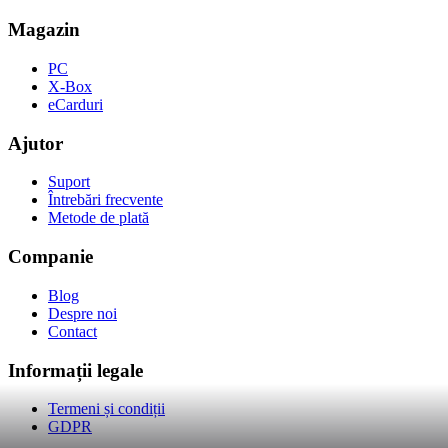
Magazin
PC
X-Box
eCarduri
Ajutor
Suport
Întrebări frecvente
Metode de plată
Companie
Blog
Despre noi
Contact
Informații legale
Termeni și condiții
GDPR