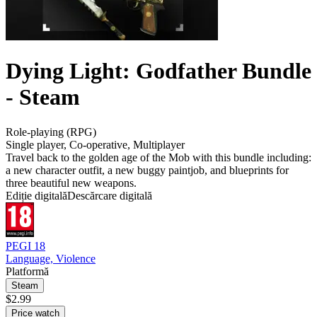
Dying Light: Godfather Bundle
- Steam
Role-playing (RPG)
Single player
,
Co-operative
,
Multiplayer
Travel back to the golden age of the Mob with this bundle including:
a new character outfit, a new buggy paintjob, and blueprints for
three beautiful new weapons.
Ediție digitală
Descărcare digitală
PEGI 18
Language, Violence
Platformă
Steam
$2.99
Price watch