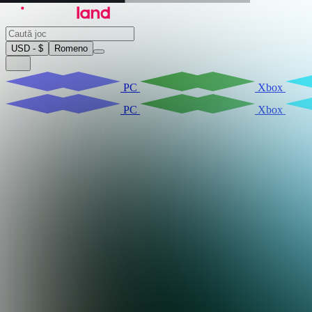
USD - $
Romeno
PC
Xbox
PC
Xbox