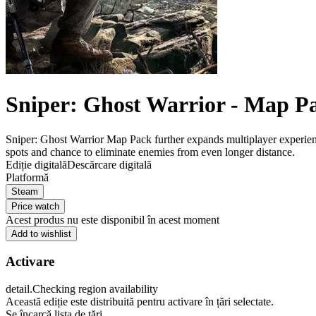
Sniper: Ghost Warrior - Map P
Sniper: Ghost Warrior Map Pack further expands multiplayer experience
spots and chance to eliminate enemies from even longer distance.
Ediție digitală
Descărcare digitală
Platformă
Steam
Price watch
Acest produs nu este disponibil în acest moment
Add to wishlist
Activare
detail.Checking region availability
Această ediție este distribuită pentru activare în țări selectate.
Se încarcă lista de țări...