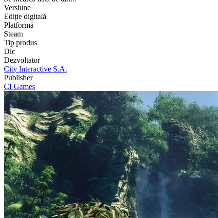
Versiune
Ediție digitală
Platformă
Steam
Tip produs
Dlc
Dezvoltator
City Interactive S.A.
Publisher
CI Games