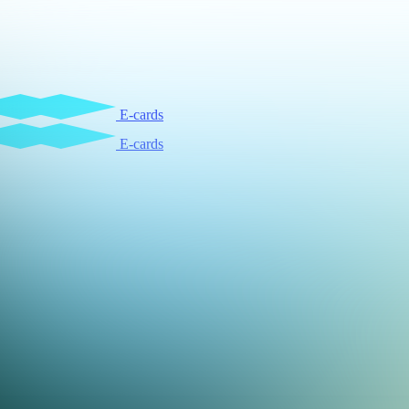
E-cards
E-cards