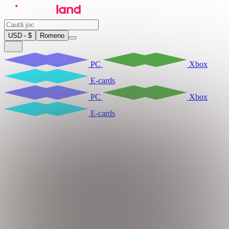
USD - $
Romeno
PC
Xbox
E-cards
PC
Xbox
E-cards