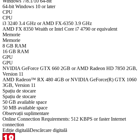
Windows 7/8.1/10 64-bit
64-bit Windows 10 or later
CPU
CPU
i3 3240 3.4 GHz or AMD FX-6350 3.9 GHz
AMD FX 8350 Wraith or Intel Core i7 4790 or equivalent
Memorie
Memorie
8 GB RAM
16 GB RAM
GPU
GPU
NVIDIA GeForce GTX 660 2GB or AMD Radeon HD 7850 2GB,
Version 11
AMD Radeon™ RX 480 4GB or NVIDIA GeForce(R) GTX 1060
3GB, Version 11
Spațiu de stocare
Spațiu de stocare
50 GB available space
50 MB available space
Observații suplimentare
Online Connection Requirements: 512 KBPS or faster Internet
connection
Ediție digitală
Descărcare digitală