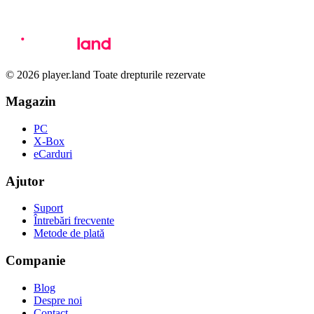
© 2026 player.land Toate drepturile rezervate
Magazin
PC
X-Box
eCarduri
Ajutor
Suport
Întrebări frecvente
Metode de plată
Companie
Blog
Despre noi
Contact