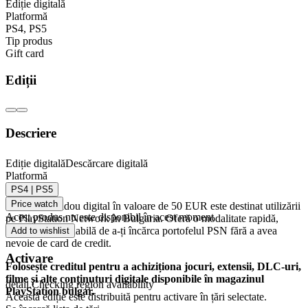
Ediție digitală
Platformă
PS4
,
PS5
Tip produs
Gift card
Ediții
Descriere
Card Cadou PlayStation Network 50 EUR (BG)
Ediție digitală
Descărcare digitală
Platformă
PSN BULGARIA
PS4 | PS5
Price watch
Acest card cadou digital în valoare de 50 EUR este destinat utilizării
Acest produs nu este disponibil în acest moment
pe PlayStation Network în Bulgaria. Oferă o modalitate rapidă,
sigură și convenabilă de a-ți încărca portofelul PSN fără a avea
Add to wishlist
nevoie de card de credit.
Activare
Folosește creditul pentru a achiziționa jocuri, extensii, DLC-uri,
filme și alte conținuturi digitale disponibile în magazinul
detail.Checking region availability
PlayStation bulgar.
Această ediție este distribuită pentru activare în țări selectate.