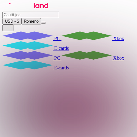
USD - $
Romeno
PC
Xbox
E-cards
PC
Xbox
E-cards