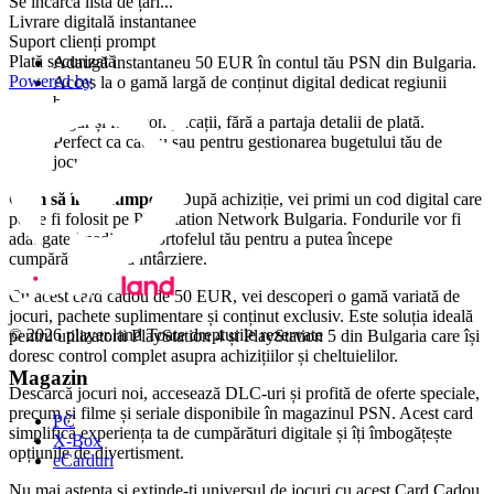
Se încarcă lista de țări...
Caracteristici principale:
Livrare digitală instantanee
Suport clienți prompt
Plată securizată
Adaugă instantaneu 50 EUR în contul tău PSN din Bulgaria.
Powered by
Acces la o gamă largă de conținut digital dedicat regiunii
bulgare.
Sigur și fără complicații, fără a partaja detalii de plată.
Perfect ca cadou sau pentru gestionarea bugetului tău de
jocuri.
Cum să îl răscumperi:
După achiziție, vei primi un cod digital care
poate fi folosit pe PlayStation Network Bulgaria. Fondurile vor fi
adăugate imediat în portofelul tău pentru a putea începe
cumpărăturile fără întârziere.
Cu acest card cadou de 50 EUR, vei descoperi o gamă variată de
jocuri, pachete suplimentare și conținut exclusiv. Este soluția ideală
© 2026 player.land Toate drepturile rezervate
pentru utilizatorii PlayStation 4 și PlayStation 5 din Bulgaria care își
doresc control complet asupra achizițiilor și cheltuielilor.
Magazin
Descarcă jocuri noi, accesează DLC-uri și profită de oferte speciale,
precum și filme și seriale disponibile în magazinul PSN. Acest card
PC
simplifică experiența ta de cumpărături digitale și îți îmbogățește
X-Box
opțiunile de divertisment.
eCarduri
Nu mai aștepta și extinde-ți universul de jocuri cu acest Card Cadou