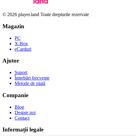
© 2026 player.land Toate drepturile rezervate
Magazin
PC
X-Box
eCarduri
Ajutor
Suport
Întrebări frecvente
Metode de plată
Companie
Blog
Despre noi
Contact
Informații legale