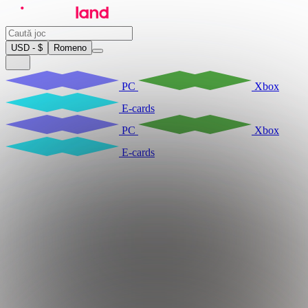
USD - $
Romeno
PC
Xbox
E-cards
PC
Xbox
E-cards