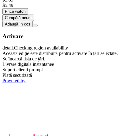
$5.49
Price watch
Cumpără acum
Adaugă în coș
Activare
detail.Checking region availability
Această ediție este distribuită pentru activare în țări selectate.
Se încarcă lista de țări...
Livrare digitală instantanee
Suport clienți prompt
Plată securizată
Powered by