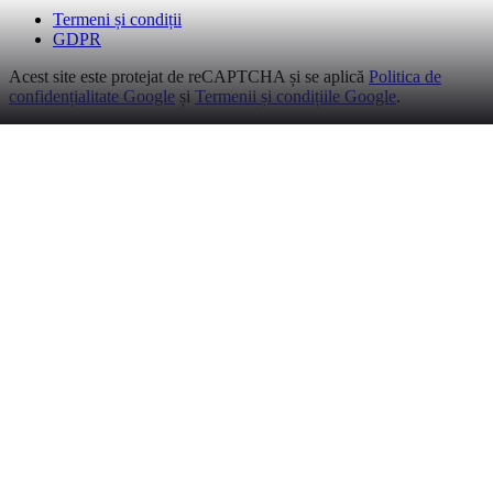
Termeni și condiții
GDPR
Acest site este protejat de reCAPTCHA și se aplică
Politica de
confidențialitate Google
și
Termenii și condițiile Google
.