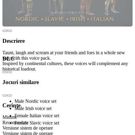
Descriere
Taunt, laugh and scream at your friends and foes in a whole new
way with this voice pack.
DLC
Inspired by continental cultures, these voices will complement any
historical loadout.
Includes:
Jocuri similare
Male Nordic voice set
Cerințe
Male Irish voice set
Female Italian voice set
Minime
Recomandate
Female Slavic voice set
Versiune sistem de operare
Versiune sistem de operare