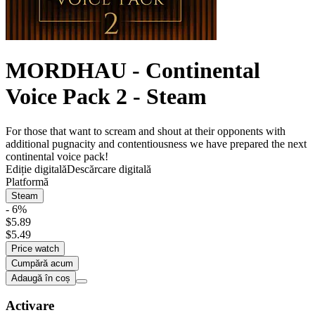
MORDHAU - Continental
Voice Pack 2 - Steam
For those that want to scream and shout at their opponents with
additional pugnacity and contentiousness we have prepared the next
continental voice pack!
Ediție digitală
Descărcare digitală
Platformă
Steam
- 6%
$5.89
$5.49
Price watch
Cumpără acum
Adaugă în coș
Activare