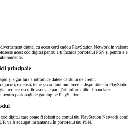
ation Network 150 EUR (BG) – PSN BULGARIA
divertisment digital cu acest card cadou PlayStation Network în valoa
osește acest cod digital pentru a-ți încărca portofelul PSN și pentru a a
și abonamente.
icii principale
pid și sigur fără a introduce datele cardului de credit.
 jocuri, extensii, teme și conținut multimedia disponibile în PlayStatio
tal reduce riscurile asociate partajării informațiilor financiare.
l pentru pasionații de gaming pe PlayStation.
odul
 cod digital care poate fi folosit pe contul tău PlayStation Network con
UR va fi adăugat instantaneu în portofelul tău PSN.