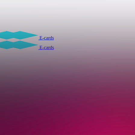
E-cards
E-cards