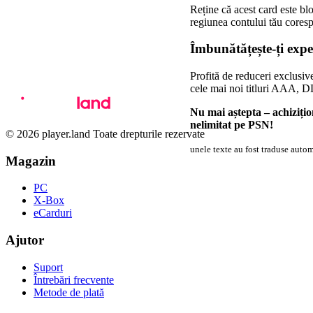
Reține că acest card este bl
regiunea contului tău coresp
Îmbunătățește-ți expe
Profită de reduceri exclusiv
cele mai noi titluri AAA, DLC
Nu mai aștepta – achiziț
nelimitat pe PSN!
© 2026 player.land Toate drepturile rezervate
unele texte au fost traduse autom
Magazin
PC
X-Box
eCarduri
Ajutor
Suport
Întrebări frecvente
Metode de plată