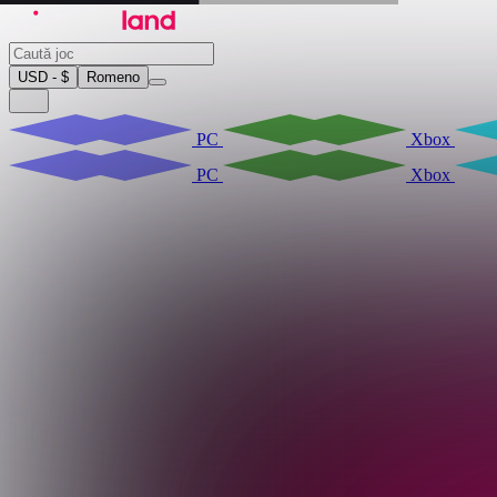
USD - $
Romeno
PC
Xbox
PC
Xbox