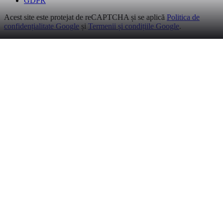
GDPR
Acest site este protejat de reCAPTCHA și se aplică
Politica de
confidențialitate Google
și
Termenii și condițiile Google
.