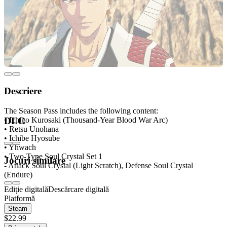
Descriere
The Season Pass includes the following content:
• Ichigo Kurosaki (Thousand-Year Blood War Arc)
DLC
• Retsu Unohana
• Ichibe Hyosube
• Yhwach
• Two-Type Soul Crystal Set 1
Jocuri similare
- Attack Soul Crystal (Light Scratch), Defense Soul Crystal
(Endure)
Ediție digitală
Descărcare digitală
Platformă
Steam
$22.99