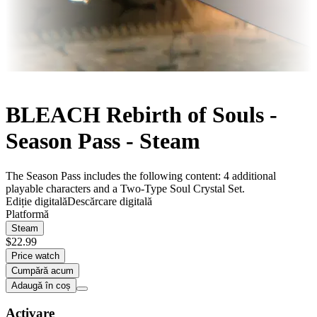
BLEACH Rebirth of Souls -
Season Pass - Steam
The Season Pass includes the following content: 4 additional
playable characters and a Two-Type Soul Crystal Set.
Ediție digitală
Descărcare digitală
Platformă
Steam
$22.99
Price watch
Cumpără acum
Adaugă în coș
Activare