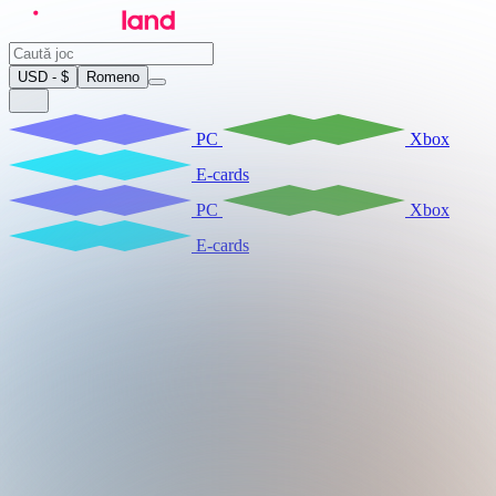
USD - $
Romeno
PC
Xbox
E-cards
PC
Xbox
E-cards