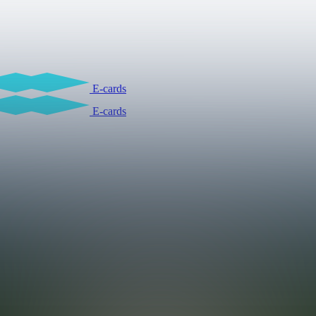
E-cards
E-cards