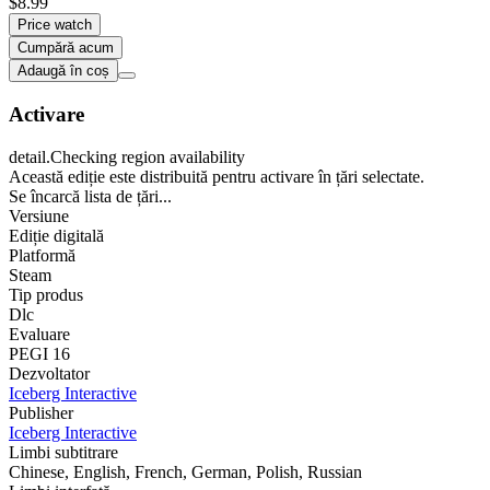
$8.99
Price watch
Cumpără acum
Adaugă în coș
Activare
detail.Checking region availability
Această ediție este distribuită pentru activare în țări selectate.
Se încarcă lista de țări...
Versiune
Ediție digitală
Platformă
Steam
Tip produs
Dlc
Evaluare
PEGI 16
Dezvoltator
Iceberg Interactive
Publisher
Iceberg Interactive
Limbi subtitrare
Chinese, English, French, German, Polish, Russian