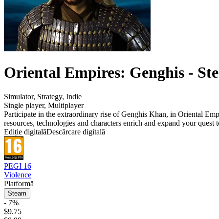
Oriental Empires: Genghis - St
Simulator
,
Strategy
,
Indie
Single player
,
Multiplayer
Participate in the extraordinary rise of Genghis Khan, in Oriental E
resources, technologies and characters enrich and expand your quest 
Ediție digitală
Descărcare digitală
PEGI 16
Violence
Platformă
Steam
- 7%
$9.75