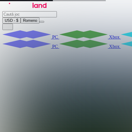
USD - $
Romeno
PC
Xbox
PC
Xbox