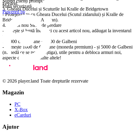
Suport clienți prompt
Feydrid.
Plată securizată
3. Gheara Ducelui și Scuturile lui Kralle de Bridgetown
Powered by
- Protejează-te cu Gheara Ducelui (Scutul zidarului) și Kralle de
Bridgetown (Scutul Agatian).
4. Articol nou Steag de predare
- Trăiește și luptă încă o zi cu acest articol nou, adăugat la inventarul
tău.
5. 1000 de Coroane + 5000 de Galbeni
- Primește 1000 de Coroane (moneda premium) - și 5000 de Galbeni
(monedă ce se poate câștiga), utile pentru a debloca armuri noi,
aspecte de arme și multe altele!
© 2026 player.land Toate drepturile rezervate
Magazin
PC
X-Box
eCarduri
Ajutor