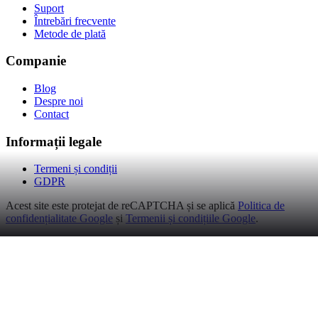
Suport
Întrebări frecvente
Metode de plată
Companie
Blog
Despre noi
Contact
Informații legale
Termeni și condiții
GDPR
Acest site este protejat de reCAPTCHA și se aplică
Politica de
confidențialitate Google
și
Termenii și condițiile Google
.