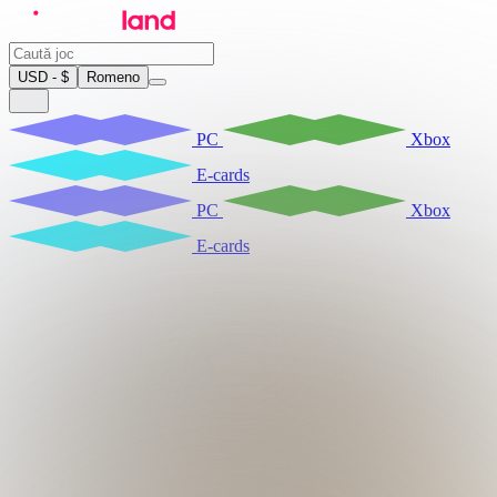
USD - $
Romeno
PC
Xbox
E-cards
PC
Xbox
E-cards