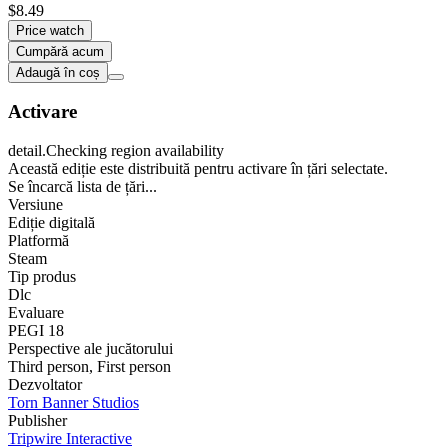
$8.49
Price watch
Cumpără acum
Adaugă în coș
Activare
detail.Checking region availability
Această ediție este distribuită pentru activare în țări selectate.
Se încarcă lista de țări...
Versiune
Ediție digitală
Platformă
Steam
Tip produs
Dlc
Evaluare
PEGI 18
Perspective ale jucătorului
Third person
,
First person
Dezvoltator
Torn Banner Studios
Publisher
Tripwire Interactive