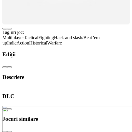
Tag-uri joc:
Multiplayer
Tactical
Fighting
Hack and slash/Beat 'em
up
Indie
Action
Historical
Warfare
Ediții
Descriere
#label_kings_edition
DLC
Jocuri similare