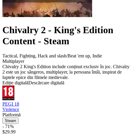
Chivalry 2 - King's Edition
Content - Steam
Tactical
,
Fighting
,
Hack and slash/Beat 'em up
,
Indie
Multiplayer
Chivalry 2 King's Edition include conținut exclusiv în joc. Chivalry
2 este un joc sângeros, multiplayer, la persoana întâi, inspirat de
luptele epice din filmele medievale.
Ediție digitală
Descărcare digitală
PEGI 18
Violence
Platformă
Steam
- 71%
$29.99