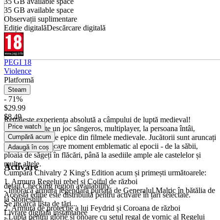
35 GB available space
35 GB available space
Observații suplimentare
Ediție digitală
Descărcare digitală
PEGI 18
Violence
Platformă
Steam
- 71%
Despre joc
$29.99
$8.49
Retrăiește experiența absolută a câmpului de luptă medieval!
Price watch
Chivalry 2 este un joc sângeros, multiplayer, la persoana întâi,
inspirat de luptele epice din filmele medievale. Jucătorii sunt aruncați
Cumpără acum
în acțiune, în fiecare moment emblematic al epocii - de la săbii,
Adaugă în coș
ploaia de săgeți în flăcări, până la asediile ample ale castelelor și
multe altele.
Activare
Cumpără Chivalry 2 King's Edition acum și primești următoarele:
1. Armura Regelui rebel și Coiful de război
detail.Checking region availability
- Îmbracă armura legendară purtată de Generalul Malric în bătălia de
Această ediție este distribuită pentru activare în țări selectate.
la Stoneshill.
Se încarcă lista de țări...
2. Armura de protecție a lui Feydrid și Coroana de război
Livrare digitală instantanee
- Luptă pentru glorie și onoare cu setul regal de vornic al Regelui